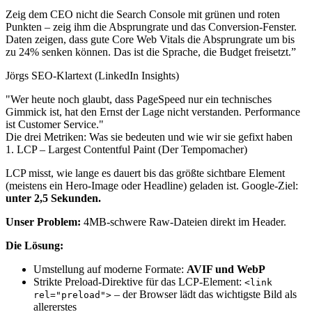
Zeig dem CEO nicht die Search Console mit grünen und roten
Punkten – zeig ihm die Absprungrate und das Conversion-Fenster.
Daten zeigen, dass gute Core Web Vitals die Absprungrate um bis
zu 24% senken können. Das ist die Sprache, die Budget freisetzt.”
Jörgs SEO-Klartext (LinkedIn Insights)
"Wer heute noch glaubt, dass PageSpeed nur ein technisches
Gimmick ist, hat den Ernst der Lage nicht verstanden. Performance
ist Customer Service."
Die drei Metriken: Was sie bedeuten und wie wir sie gefixt haben
1. LCP – Largest Contentful Paint (Der Tempomacher)
LCP misst, wie lange es dauert bis das größte sichtbare Element
(meistens ein Hero-Image oder Headline) geladen ist. Google-Ziel:
unter 2,5 Sekunden.
Unser Problem:
4MB-schwere Raw-Dateien direkt im Header.
Die Lösung:
Umstellung auf moderne Formate:
AVIF und WebP
Strikte Preload-Direktive für das LCP-Element:
<link
– der Browser lädt das wichtigste Bild als
rel="preload">
allererstes