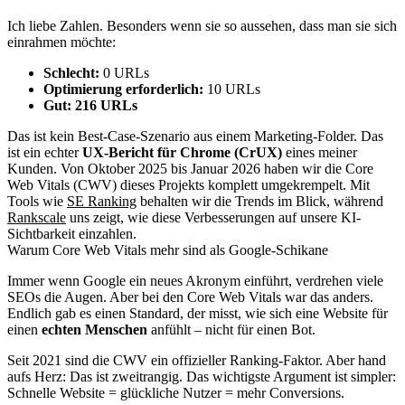
Ich liebe Zahlen. Besonders wenn sie so aussehen, dass man sie sich
einrahmen möchte:
Schlecht:
0 URLs
Optimierung erforderlich:
10 URLs
Gut:
216 URLs
Das ist kein Best-Case-Szenario aus einem Marketing-Folder. Das
ist ein echter
UX-Bericht für Chrome (CrUX)
eines meiner
Kunden. Von Oktober 2025 bis Januar 2026 haben wir die Core
Web Vitals (CWV) dieses Projekts komplett umgekrempelt. Mit
Tools wie
SE Ranking
behalten wir die Trends im Blick, während
Rankscale
uns zeigt, wie diese Verbesserungen auf unsere KI-
Sichtbarkeit einzahlen.
Warum Core Web Vitals mehr sind als Google-Schikane
Immer wenn Google ein neues Akronym einführt, verdrehen viele
SEOs die Augen. Aber bei den Core Web Vitals war das anders.
Endlich gab es einen Standard, der misst, wie sich eine Website für
einen
echten Menschen
anfühlt – nicht für einen Bot.
Seit 2021 sind die CWV ein offizieller Ranking-Faktor. Aber hand
aufs Herz: Das ist zweitrangig. Das wichtigste Argument ist simpler:
Schnelle Website = glückliche Nutzer = mehr Conversions.