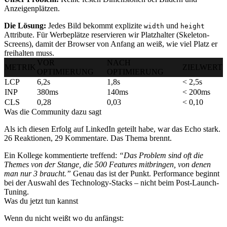
Anzeigenplätzen.
Die Lösung:
Jedes Bild bekommt explizite
und
width
height
Attribute. Für Werbeplätze reservieren wir Platzhalter (Skeleton-
Screens), damit der Browser von Anfang an weiß, wie viel Platz er
freihalten muss.
VOR
NACH
METRIK
ZIELWERT
OPTIMIERUNG
OPTIMIERUNG
LCP
6,2s
1,8s
< 2,5s
INP
380ms
140ms
< 200ms
CLS
0,28
0,03
< 0,10
Was die Community dazu sagt
Als ich diesen Erfolg auf LinkedIn geteilt habe, war das Echo stark.
26 Reaktionen, 29 Kommentare. Das Thema brennt.
Ein Kollege kommentierte treffend:
“Das Problem sind oft die
Themes von der Stange, die 500 Features mitbringen, von denen
man nur 3 braucht.”
Genau das ist der Punkt. Performance beginnt
bei der Auswahl des Technology-Stacks – nicht beim Post-Launch-
Tuning.
Was du jetzt tun kannst
Wenn du nicht weißt wo du anfängst: