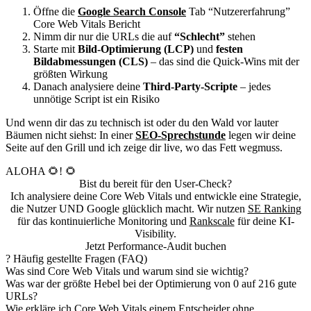
Öffne die
Google Search Console
Tab “Nutzererfahrung”
Core Web Vitals Bericht
Nimm dir nur die URLs die auf
“Schlecht”
stehen
Starte mit
Bild-Optimierung (LCP)
und
festen
Bildabmessungen (CLS)
– das sind die Quick-Wins mit der
größten Wirkung
Danach analysiere deine
Third-Party-Scripte
– jedes
unnötige Script ist ein Risiko
Und wenn dir das zu technisch ist oder du den Wald vor lauter
Bäumen nicht siehst: In einer
SEO-Sprechstunde
legen wir deine
Seite auf den Grill und ich zeige dir live, wo das Fett wegmuss.
ALOHA 🌻! 🌻
Bist du bereit für den User-Check?
Ich analysiere deine Core Web Vitals und entwickle eine Strategie,
die Nutzer UND Google glücklich macht. Wir nutzen
SE Ranking
für das kontinuierliche Monitoring und
Rankscale
für deine KI-
Visibility.
Jetzt Performance-Audit buchen
?
Häufig gestellte Fragen (FAQ)
Was sind Core Web Vitals und warum sind sie wichtig?
Was war der größte Hebel bei der Optimierung von 0 auf 216 gute
URLs?
Wie erkläre ich Core Web Vitals einem Entscheider ohne