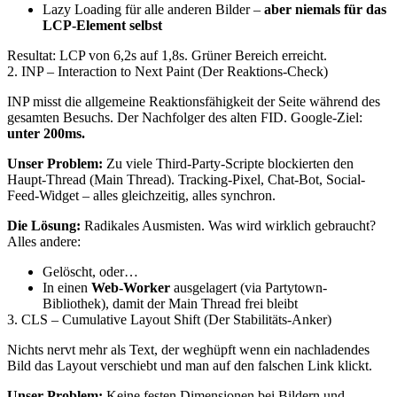
Lazy Loading für alle anderen Bilder –
aber niemals für das
LCP-Element selbst
Resultat: LCP von 6,2s auf 1,8s. Grüner Bereich erreicht.
2. INP – Interaction to Next Paint (Der Reaktions-Check)
INP misst die allgemeine Reaktionsfähigkeit der Seite während des
gesamten Besuchs. Der Nachfolger des alten FID. Google-Ziel:
unter 200ms.
Unser Problem:
Zu viele Third-Party-Scripte blockierten den
Haupt-Thread (Main Thread). Tracking-Pixel, Chat-Bot, Social-
Feed-Widget – alles gleichzeitig, alles synchron.
Die Lösung:
Radikales Ausmisten. Was wird wirklich gebraucht?
Alles andere:
Gelöscht, oder…
In einen
Web-Worker
ausgelagert (via Partytown-
Bibliothek), damit der Main Thread frei bleibt
3. CLS – Cumulative Layout Shift (Der Stabilitäts-Anker)
Nichts nervt mehr als Text, der weghüpft wenn ein nachladendes
Bild das Layout verschiebt und man auf den falschen Link klickt.
Unser Problem:
Keine festen Dimensionen bei Bildern und