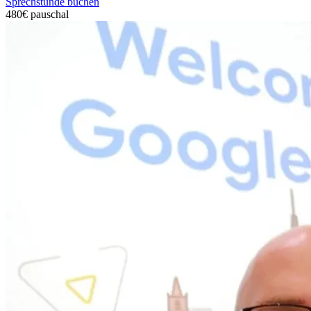
Sprechstunde buchen
480€
pauschal