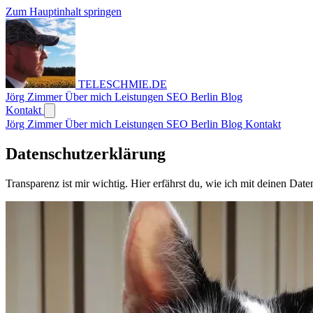
Zum Hauptinhalt springen
TELESCHMIE
.
DE
Jörg Zimmer
Über mich
Leistungen
SEO Berlin
Blog
Kontakt
Jörg Zimmer
Über mich
Leistungen
SEO Berlin
Blog
Kontakt
Datenschutzerklärung
Transparenz ist mir wichtig. Hier erfährst du, wie ich mit deinen Dat