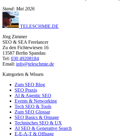
Stand: Mai 2026
TELESCHMIE
.
DE
Jörg Zimmer
SEO & SEA Freelancer
Zu den Fichtewiesen 16
13587 Berlin Spandau
Tel:
030 49208184
Email:
info@teleschmie.de
Kategorien & Wissen
Zum SEO Blog
SEO Praxis
AI & Agentic SEO
Events & Networking
Tech SEO & Tools
Zum SEO Glossar
SEO Basics & Onpage
Technisches SEO & UX
AI SEO & Generative Search
E-E-A-T & Offpage