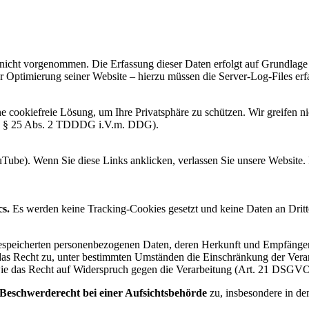
cht vorgenommen. Die Erfassung dieser Daten erfolgt auf Grundlage v
der Optimierung seiner Website – hierzu müssen die Server-Log-Files erf
e cookiefreie Lösung, um Ihre Privatsphäre zu schützen. Wir greifen ni
emäß § 25 Abs. 2 TDDDG i.V.m. DDG).
Tube). Wenn Sie diese Links anklicken, verlassen Sie unsere Website. 
cs.
Es werden keine Tracking-Cookies gesetzt und keine Daten an Dritt
e gespeicherten personenbezogenen Daten, deren Herkunft und Empfäng
das Recht zu, unter bestimmten Umständen die Einschränkung der Vera
e das Recht auf Widerspruch gegen die Verarbeitung (Art. 21 DSGVO
Beschwerderecht bei einer Aufsichtsbehörde
zu, insbesondere in dem