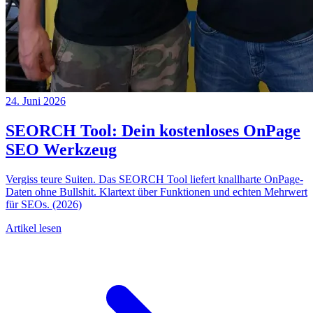
24. Juni 2026
SEORCH Tool: Dein kostenloses OnPage
SEO Werkzeug
Vergiss teure Suiten. Das SEORCH Tool liefert knallharte OnPage-
Daten ohne Bullshit. Klartext über Funktionen und echten Mehrwert
für SEOs. (2026)
Artikel lesen