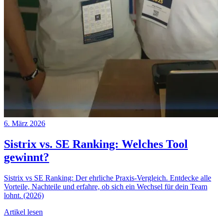
6. März 2026
Sistrix vs. SE Ranking: Welches Tool
gewinnt?
Sistrix vs SE Ranking: Der ehrliche Praxis-Vergleich. Entdecke alle
Vorteile, Nachteile und erfahre, ob sich ein Wechsel für dein Team
lohnt. (2026)
Artikel lesen