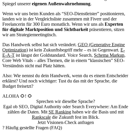
Spiegel unserer
eigenen Außenwahrnehmung
.
Wenn wir uns beim Kunden als “SEO-Dienstleister” positionieren,
landen wir in der Vergleichsliste zusammen mit Fiverr und der
Freelancerin für 300 Euro monatlich. Wenn wir uns als
Experten
für digitale Marktposition und Sichtbarkeit
präsentieren, sitzen
wir am Strategiemeetingtisch.
Das Handwerk selbst hat sich verändert.
GEO (Generative Engine
Optimization)
ist kein Zukunftsbegriff mehr – es ist Gegenwart.
E-
E-A-T
ist längst der Goldstandard. Voice Search,
Schema Markup
,
Core Web Vitals – alles Themen, die in einem “klassischen” SEO-
Verständnis nicht mal Platz hätten.
Also: Wie nennst du dein Handwerk, wenn du es einem Entscheider
erklärst? Und noch wichtiger: Tust du das mit der Sprache, die
Budget freisetzt?
ALOHA 🌻! 🌻
Sprechen wir dieselbe Sprache?
Egal ob SEO, Digital Authority oder Search Everywhere: Am Ende
zählen die Daten. Mit
SE Ranking
haben wir die Basis und mit
Rankscale
die Zukunft fest im Blick.
Jetzt Visionen-Check anfragen
?
Häufig gestellte Fragen (FAQ)