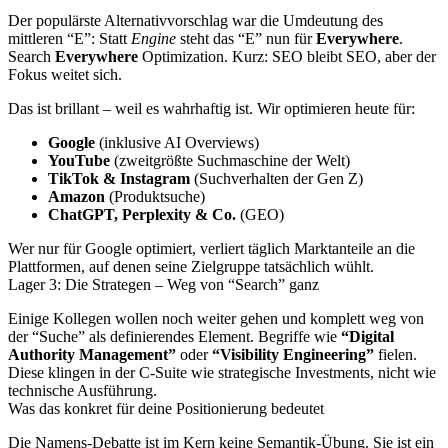
Der populärste Alternativvorschlag war die Umdeutung des
mittleren “E”: Statt
Engine
steht das “E” nun für
Everywhere
.
Search
Everywhere
Optimization. Kurz: SEO bleibt SEO, aber der
Fokus weitet sich.
Das ist brillant – weil es wahrhaftig ist. Wir optimieren heute für:
Google
(inklusive AI Overviews)
YouTube
(zweitgrößte Suchmaschine der Welt)
TikTok & Instagram
(Suchverhalten der Gen Z)
Amazon
(Produktsuche)
ChatGPT, Perplexity & Co.
(GEO)
Wer nur für Google optimiert, verliert täglich Marktanteile an die
Plattformen, auf denen seine Zielgruppe tatsächlich wühlt.
Lager 3: Die Strategen – Weg von “Search” ganz
Einige Kollegen wollen noch weiter gehen und komplett weg von
der “Suche” als definierendes Element. Begriffe wie
“Digital
Authority Management”
oder
“Visibility Engineering”
fielen.
Diese klingen in der C-Suite wie strategische Investments, nicht wie
technische Ausführung.
Was das konkret für deine Positionierung bedeutet
Die Namens-Debatte ist im Kern keine Semantik-Übung. Sie ist ein