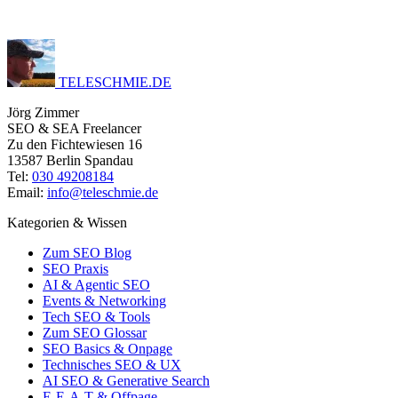
TELESCHMIE
.
DE
Jörg Zimmer
SEO & SEA Freelancer
Zu den Fichtewiesen 16
13587 Berlin Spandau
Tel:
030 49208184
Email:
info@teleschmie.de
Kategorien & Wissen
Zum SEO Blog
SEO Praxis
AI & Agentic SEO
Events & Networking
Tech SEO & Tools
Zum SEO Glossar
SEO Basics & Onpage
Technisches SEO & UX
AI SEO & Generative Search
E-E-A-T & Offpage