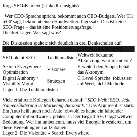
Jörgs SEO-Klartext (LinkedIn Insights)
"Wer CEO-Sprache spricht, bekommt auch CEO-Budgets. Wer 'H1
fehlt' sagt, bekommt einen Handwerker-Tagessatz. Das ist keine
SEO-Frage – das ist eine Positionierungsfrage."
Die drei Lager: Wer sagt was?
Die Diskussion spaltete sich deutlich in drei Denkschulen auf:
ANSATZ
HALTUNG
HAUPTARGUMENT
Weltweit bekannte
SEO bleibt SEO
Traditionalisten
Abkürzung, warum ändern?
Search Everywhere
Erweitert den Scope, behält
Visionäre
Optimization
das Akronym
Digital Authority /
C-Level-Sprache, fokussiert
Strategen
Visibility Mgmt
auf Wert, nicht Methode
Lager 1: Die Traditionalisten
Viele erfahrene Kollegen beharren darauf:
“SEO bleibt SEO. Jede
Namensänderung ist Marketing-Akrobatik.”
Das Argument ist stark:
Ein Auto heißt auch noch Auto, obwohl es heute ein fahrender
Computer mit Software-Updates ist. Der Begriff SEO trägt weltweit
Bedeutung. Wer ihn umbenennt, muss viel Energie investieren, um
diese Bedeutung neu aufzubauen.
Lager 2: Die Visionäre – Search Everywhere