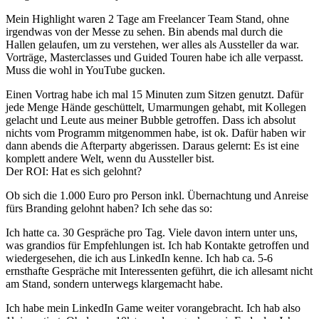
Mein Highlight waren 2 Tage am Freelancer Team Stand, ohne
irgendwas von der Messe zu sehen. Bin abends mal durch die
Hallen gelaufen, um zu verstehen, wer alles als Aussteller da war.
Vorträge, Masterclasses und Guided Touren habe ich alle verpasst.
Muss die wohl in YouTube gucken.
Einen Vortrag habe ich mal 15 Minuten zum Sitzen genutzt. Dafür
jede Menge Hände geschüttelt, Umarmungen gehabt, mit Kollegen
gelacht und Leute aus meiner Bubble getroffen. Dass ich absolut
nichts vom Programm mitgenommen habe, ist ok. Dafür haben wir
dann abends die Afterparty abgerissen. Daraus gelernt: Es ist eine
komplett andere Welt, wenn du Aussteller bist.
Der ROI: Hat es sich gelohnt?
Ob sich die 1.000 Euro pro Person inkl. Übernachtung und Anreise
fürs Branding gelohnt haben? Ich sehe das so:
Ich hatte ca. 30 Gespräche pro Tag. Viele davon intern unter uns,
was grandios für Empfehlungen ist. Ich hab Kontakte getroffen und
wiedergesehen, die ich aus LinkedIn kenne. Ich hab ca. 5-6
ernsthafte Gespräche mit Interessenten geführt, die ich allesamt nicht
am Stand, sondern unterwegs klargemacht habe.
Ich habe mein LinkedIn Game weiter vorangebracht. Ich hab also