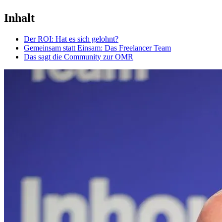
Inhalt
Der ROI: Hat es sich gelohnt?
Gemeinsam statt Einsam: Das Freelancer Team
Das sagt die Community zur OMR