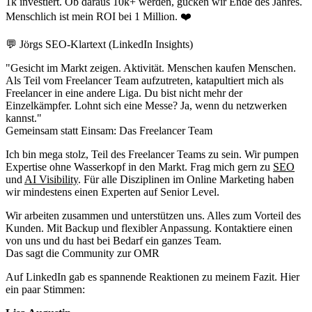
1k investiert. Ob daraus 10k+ werden, gucken wir Ende des Jahres.
Menschlich ist mein ROI bei 1 Million. ❤️
💬 Jörgs SEO-Klartext (LinkedIn Insights)
"Gesicht im Markt zeigen. Aktivität. Menschen kaufen Menschen.
Als Teil vom Freelancer Team aufzutreten, katapultiert mich als
Freelancer in eine andere Liga. Du bist nicht mehr der
Einzelkämpfer. Lohnt sich eine Messe? Ja, wenn du netzwerken
kannst."
Gemeinsam statt Einsam: Das Freelancer Team
Ich bin mega stolz, Teil des Freelancer Teams zu sein. Wir pumpen
Expertise ohne Wasserkopf in den Markt. Frag mich gern zu
SEO
und
AI Visibility
. Für alle Disziplinen im Online Marketing haben
wir mindestens einen Experten auf Senior Level.
Wir arbeiten zusammen und unterstützen uns. Alles zum Vorteil des
Kunden. Mit Backup und flexibler Anpassung. Kontaktiere einen
von uns und du hast bei Bedarf ein ganzes Team.
Das sagt die Community zur OMR
Auf LinkedIn gab es spannende Reaktionen zu meinem Fazit. Hier
ein paar Stimmen: