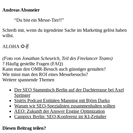
Andreas Absmeier
“Du bist ein Messe-Tier!!”
Schreib mir, wenn du irgendeine Sache im Marketing gelöst haben
willst.
ALOHA 🌻✌️
(Foto von Jonathan Scheurich, Teil des Freelancer Teams)
?
Häufig gestellte Fragen (FAQ)
Kann man den OMR-Besuch auch günstiger gestalten?
Wie misst man den ROI eines Messebesuchs?
Weitere spannende Themen
Der SEO Stammtisch Berlin auf der Dachterrasse bei Axel
Springer
Sistrix Podcast Entitäten Mapping mit Björn Darko
Warum wir SEO-Spezialisten zusammenhalten sollten
AEO: Zukunft der Answer Engine Optimization
Campixx Berlin: SEO-Konferenz im KI-Zeitalter
Diesen Beitrag teilen?