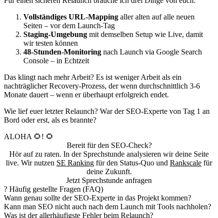
Für einen sicheren Relaunch brauche ich drei Dinge von euch:
Vollständiges URL-Mapping
aller alten auf alle neuen
Seiten – vor dem Launch-Tag
Staging-Umgebung
mit demselben Setup wie Live, damit
wir testen können
48-Stunden-Monitoring
nach Launch via Google Search
Console – in Echtzeit
Das klingt nach mehr Arbeit? Es ist weniger Arbeit als ein
nachträglicher Recovery-Prozess, der wenn durchschnittlich 3-6
Monate dauert – wenn er überhaupt erfolgreich endet.
Wie lief euer letzter Relaunch? War der SEO-Experte von Tag 1 an
Bord oder erst, als es brannte?
ALOHA 🌻! 🌻
Bereit für den SEO-Check?
Hör auf zu raten. In der Sprechstunde analysieren wir deine Seite
live. Wir nutzen
SE Ranking
für den Status-Quo und
Rankscale
für
deine Zukunft.
Jetzt Sprechstunde anfragen
?
Häufig gestellte Fragen (FAQ)
Wann genau sollte der SEO-Experte in das Projekt kommen?
Kann man SEO nicht auch nach dem Launch mit Tools nachholen?
Was ist der allerhäufigste Fehler beim Relaunch?