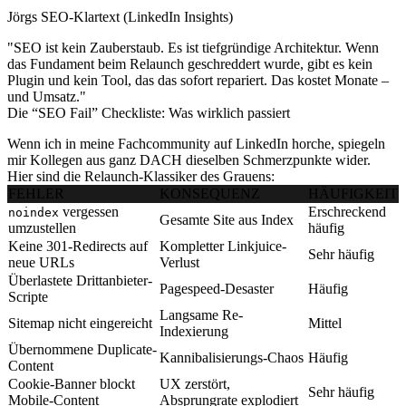
Jörgs SEO-Klartext (LinkedIn Insights)
"SEO ist kein Zauberstaub. Es ist tiefgründige Architektur. Wenn
das Fundament beim Relaunch geschreddert wurde, gibt es kein
Plugin und kein Tool, das das sofort repariert. Das kostet Monate –
und Umsatz."
Die “SEO Fail” Checkliste: Was wirklich passiert
Wenn ich in meine Fachcommunity auf LinkedIn horche, spiegeln
mir Kollegen aus ganz DACH dieselben Schmerzpunkte wider.
Hier sind die Relaunch-Klassiker des Grauens:
FEHLER
KONSEQUENZ
HÄUFIGKEIT
vergessen
Erschreckend
noindex
Gesamte Site aus Index
umzustellen
häufig
Keine 301-Redirects auf
Kompletter Linkjuice-
Sehr häufig
neue URLs
Verlust
Überlastete Drittanbieter-
Pagespeed-Desaster
Häufig
Scripte
Langsame Re-
Sitemap nicht eingereicht
Mittel
Indexierung
Übernommene Duplicate-
Kannibalisierungs-Chaos
Häufig
Content
Cookie-Banner blockt
UX zerstört,
Sehr häufig
Mobile-Content
Absprungrate explodiert