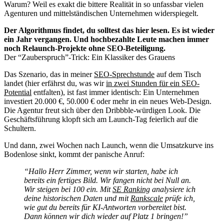
Warum? Weil es exakt die bittere Realität in so unfassbar vielen
Agenturen und mittelständischen Unternehmen widerspiegelt.
Der Algorithmus findet, du solltest das hier lesen.
Es ist wieder
ein Jahr vergangen.
Und hochbezahlte Leute machen immer
noch Relaunch-Projekte ohne SEO-Beteiligung.
Der “Zauberspruch”-Trick: Ein Klassiker des Grauens
Das Szenario, das in meiner
SEO-Sprechstunde
auf dem Tisch
landet (hier erfährst du, was wir
in zwei Stunden für ein SEO-
Potential
entfalten), ist fast immer identisch: Ein Unternehmen
investiert 20.000 €, 50.000 € oder mehr in ein neues Web-Design.
Die Agentur freut sich über den Dribbble-würdigen Look. Die
Geschäftsführung klopft sich am Launch-Tag feierlich auf die
Schultern.
Und dann, zwei Wochen nach Launch, wenn die Umsatzkurve ins
Bodenlose sinkt, kommt der panische Anruf:
“Hallo Herr Zimmer, wenn wir starten, habe ich
bereits ein fertiges Bild. Wir fangen nicht bei Null an.
Wir steigen bei 100 ein. Mit
SE Ranking
analysiere ich
deine historischen Daten und mit
Rankscale
prüfe ich,
wie gut du bereits für KI-Antworten vorbereitet bist.
Dann können wir dich wieder auf Platz 1 bringen!”