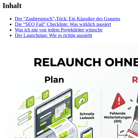
Inhalt
Der “Zauberspruch”-Trick: Ein Klassiker des Grauens
Die “SEO Fail” Checkliste: Was wirklich passiert
Was ich mir von jedem Projektleiter wünsche
Der Launchplan: Wie es richtig aussieht