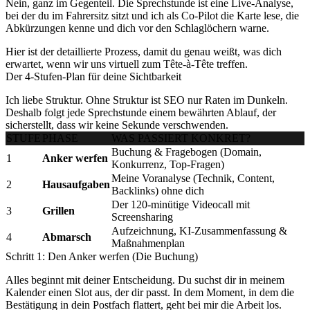
Nein, ganz im Gegenteil. Die Sprechstunde ist eine Live-Analyse,
bei der du im Fahrersitz sitzt und ich als Co-Pilot die Karte lese, die
Abkürzungen kenne und dich vor den Schlaglöchern warne.
Hier ist der detaillierte Prozess, damit du genau weißt, was dich
erwartet, wenn wir uns virtuell zum Tête-à-Tête treffen.
Der 4-Stufen-Plan für deine Sichtbarkeit
Ich liebe Struktur. Ohne Struktur ist SEO nur Raten im Dunkeln.
Deshalb folgt jede Sprechstunde einem bewährten Ablauf, der
sicherstellt, dass wir keine Sekunde verschwenden.
STUFE
PHASE
WAS PASSIERT KONKRET?
Buchung & Fragebogen (Domain,
1
Anker werfen
Konkurrenz, Top-Fragen)
Meine Voranalyse (Technik, Content,
2
Hausaufgaben
Backlinks) ohne dich
Der 120-minütige Videocall mit
3
Grillen
Screensharing
Aufzeichnung, KI-Zusammenfassung &
4
Abmarsch
Maßnahmenplan
Schritt 1: Den Anker werfen (Die Buchung)
Alles beginnt mit deiner Entscheidung. Du suchst dir in meinem
Kalender einen Slot aus, der dir passt. In dem Moment, in dem die
Bestätigung in dein Postfach flattert, geht bei mir die Arbeit los.