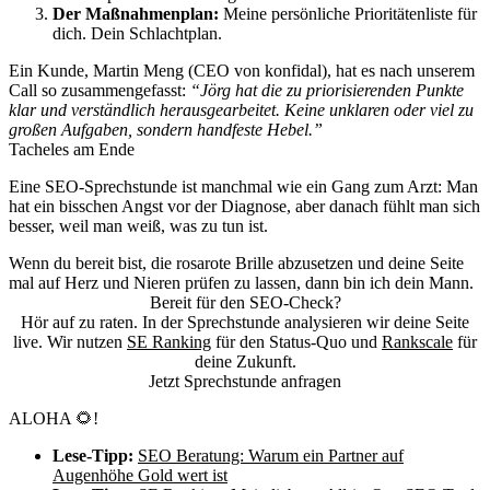
Der Maßnahmenplan:
Meine persönliche Prioritätenliste für
dich. Dein Schlachtplan.
Ein Kunde, Martin Meng (CEO von konfidal), hat es nach unserem
Call so zusammengefasst:
“Jörg hat die zu priorisierenden Punkte
klar und verständlich herausgearbeitet. Keine unklaren oder viel zu
großen Aufgaben, sondern handfeste Hebel.”
Tacheles am Ende
Eine SEO-Sprechstunde ist manchmal wie ein Gang zum Arzt: Man
hat ein bisschen Angst vor der Diagnose, aber danach fühlt man sich
besser, weil man weiß, was zu tun ist.
Wenn du bereit bist, die rosarote Brille abzusetzen und deine Seite
mal auf Herz und Nieren prüfen zu lassen, dann bin ich dein Mann.
Bereit für den SEO-Check?
Hör auf zu raten. In der Sprechstunde analysieren wir deine Seite
live. Wir nutzen
SE Ranking
für den Status-Quo und
Rankscale
für
deine Zukunft.
Jetzt Sprechstunde anfragen
ALOHA 🌻!
Lese-Tipp:
SEO Beratung: Warum ein Partner auf
Augenhöhe Gold wert ist