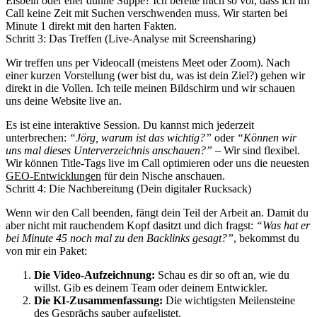
Eisbein oder eher dünne Suppe? Ich bereite mich so vor, dass ich im
Call keine Zeit mit Suchen verschwenden muss. Wir starten bei
Minute 1 direkt mit den harten Fakten.
Schritt 3: Das Treffen (Live-Analyse mit Screensharing)
Wir treffen uns per Videocall (meistens Meet oder Zoom). Nach
einer kurzen Vorstellung (wer bist du, was ist dein Ziel?) gehen wir
direkt in die Vollen. Ich teile meinen Bildschirm und wir schauen
uns deine Website live an.
Es ist eine interaktive Session. Du kannst mich jederzeit
unterbrechen:
“Jörg, warum ist das wichtig?”
oder
“Können wir
uns mal dieses Unterverzeichnis anschauen?”
– Wir sind flexibel.
Wir können Title-Tags live im Call optimieren oder uns die neuesten
GEO-Entwicklungen
für dein Nische anschauen.
Schritt 4: Die Nachbereitung (Dein digitaler Rucksack)
Wenn wir den Call beenden, fängt dein Teil der Arbeit an. Damit du
aber nicht mit rauchendem Kopf dasitzt und dich fragst:
“Was hat er
bei Minute 45 noch mal zu den Backlinks gesagt?”
, bekommst du
von mir ein Paket:
Die Video-Aufzeichnung:
Schau es dir so oft an, wie du
willst. Gib es deinem Team oder deinem Entwickler.
Die KI-Zusammenfassung:
Die wichtigsten Meilensteine
des Gesprächs sauber aufgelistet.