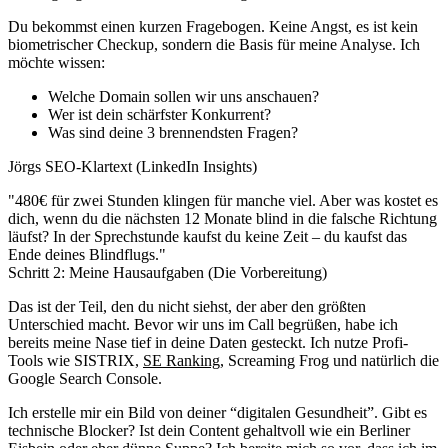
Du bekommst einen kurzen Fragebogen. Keine Angst, es ist kein
biometrischer Checkup, sondern die Basis für meine Analyse. Ich
möchte wissen:
Welche Domain sollen wir uns anschauen?
Wer ist dein schärfster Konkurrent?
Was sind deine 3 brennendsten Fragen?
Jörgs SEO-Klartext (LinkedIn Insights)
"480€ für zwei Stunden klingen für manche viel. Aber was kostet es
dich, wenn du die nächsten 12 Monate blind in die falsche Richtung
läufst? In der Sprechstunde kaufst du keine Zeit – du kaufst das
Ende deines Blindflugs."
Schritt 2: Meine Hausaufgaben (Die Vorbereitung)
Das ist der Teil, den du nicht siehst, der aber den größten
Unterschied macht. Bevor wir uns im Call begrüßen, habe ich
bereits meine Nase tief in deine Daten gesteckt. Ich nutze Profi-
Tools wie SISTRIX,
SE Ranking
, Screaming Frog und natürlich die
Google Search Console.
Ich erstelle mir ein Bild von deiner “digitalen Gesundheit”. Gibt es
technische Blocker? Ist dein Content gehaltvoll wie ein Berliner