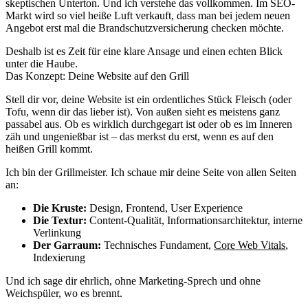
skeptischen Unterton. Und ich verstehe das vollkommen. Im SEO-
Markt wird so viel heiße Luft verkauft, dass man bei jedem neuen
Angebot erst mal die Brandschutzversicherung checken möchte.
Deshalb ist es Zeit für eine klare Ansage und einen echten Blick
unter die Haube.
Das Konzept: Deine Website auf den Grill
Stell dir vor, deine Website ist ein ordentliches Stück Fleisch (oder
Tofu, wenn dir das lieber ist). Von außen sieht es meistens ganz
passabel aus. Ob es wirklich durchgegart ist oder ob es im Inneren
zäh und ungenießbar ist – das merkst du erst, wenn es auf den
heißen Grill kommt.
Ich bin der Grillmeister. Ich schaue mir deine Seite von allen Seiten
an:
Die Kruste:
Design, Frontend, User Experience
Die Textur:
Content-Qualität, Informationsarchitektur, interne
Verlinkung
Der Garraum:
Technisches Fundament,
Core Web Vitals
,
Indexierung
Und ich sage dir ehrlich, ohne Marketing-Sprech und ohne
Weichspüler, wo es brennt.