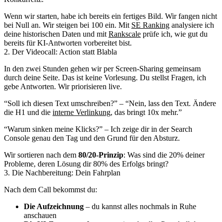
Wenn wir starten, habe ich bereits ein fertiges Bild. Wir fangen nicht
bei Null an. Wir steigen bei 100 ein. Mit
SE Ranking
analysiere ich
deine historischen Daten und mit
Rankscale
prüfe ich, wie gut du
bereits für KI-Antworten vorbereitet bist.
2. Der Videocall: Action statt Blabla
In den zwei Stunden gehen wir per Screen-Sharing gemeinsam
durch deine Seite. Das ist keine Vorlesung. Du stellst Fragen, ich
gebe Antworten. Wir priorisieren live.
“Soll ich diesen Text umschreiben?” – “Nein, lass den Text. Ändere
die H1 und die
interne Verlinkung
, das bringt 10x mehr.”
“Warum sinken meine Klicks?” – Ich zeige dir in der Search
Console genau den Tag und den Grund für den Absturz.
Wir sortieren nach dem
80/20-Prinzip
: Was sind die 20% deiner
Probleme, deren Lösung dir 80% des Erfolgs bringt?
3. Die Nachbereitung: Dein Fahrplan
Nach dem Call bekommst du:
Die Aufzeichnung
– du kannst alles nochmals in Ruhe
anschauen