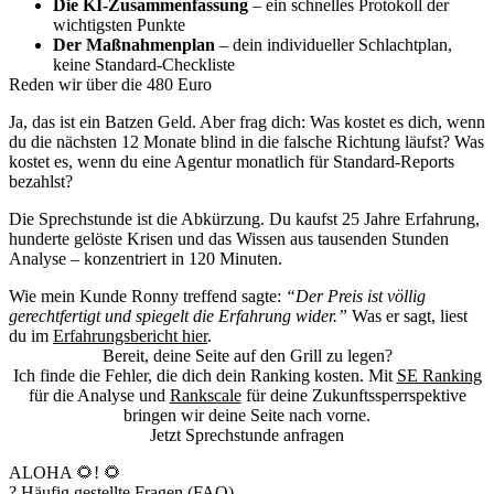
Die KI-Zusammenfassung
– ein schnelles Protokoll der
wichtigsten Punkte
Der Maßnahmenplan
– dein individueller Schlachtplan,
keine Standard-Checkliste
Reden wir über die 480 Euro
Ja, das ist ein Batzen Geld. Aber frag dich: Was kostet es dich, wenn
du die nächsten 12 Monate blind in die falsche Richtung läufst? Was
kostet es, wenn du eine Agentur monatlich für Standard-Reports
bezahlst?
Die Sprechstunde ist die Abkürzung. Du kaufst 25 Jahre Erfahrung,
hunderte gelöste Krisen und das Wissen aus tausenden Stunden
Analyse – konzentriert in 120 Minuten.
Wie mein Kunde Ronny treffend sagte:
“Der Preis ist völlig
gerechtfertigt und spiegelt die Erfahrung wider.”
Was er sagt, liest
du im
Erfahrungsbericht hier
.
Bereit, deine Seite auf den Grill zu legen?
Ich finde die Fehler, die dich dein Ranking kosten. Mit
SE Ranking
für die Analyse und
Rankscale
für deine Zukunftssperrspektive
bringen wir deine Seite nach vorne.
Jetzt Sprechstunde anfragen
ALOHA 🌻! 🌻
?
Häufig gestellte Fragen (FAQ)