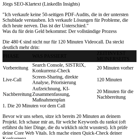
Jörgs SEO-Klartext (LinkedIn Insights)
"Ich verkaufe keine 50-seitigen PDF-Audits, die in der untersten
Schublade verstauben. Ich verkaufe Lösungen für Probleme, die
dich heute nerven. Das ist der Unterschied."
Was du für dein Geld bekommst: Der vollständige Prozess
Die 480 € sind nicht nur für 120 Minuten Videocall. Da steckt
deutlich mehr drin:
ZEITINVEST
PHASE
WAS PASSIERT
MEINERSEITS
Search Console, SISTRIX,
Vorbereitung
20 Minuten vorher
Konkurrenz-Check
Screen-Sharing, direkte
Live-Call
120 Minuten
Analyse, Priorisierung
Aufzeichnung, KI-
20 Minuten für die
Nachbereitung
Zusammenfassung,
Nachbereitung
Maßnahmenplan
1. Die 20 Minuten vor dem Call
Bevor wir uns sehen, sitze ich bereits 20 Minuten an deinem
Projekt. Ich schaue mir an, für welche Keywords du rankst (oft
erfährst du hier Dinge, die du wirklich nicht wusstest). Ich prüfe
deine Core Web Vitals. Ich mache einen Quick-Check deiner
Konkurrenz.