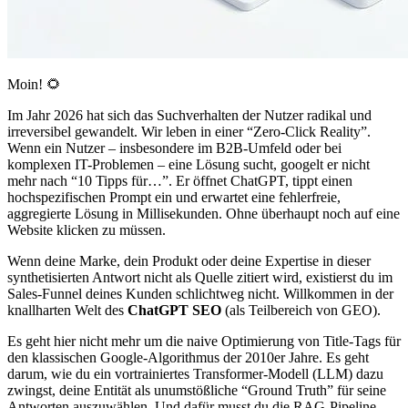
Moin! 🌻
Im Jahr 2026 hat sich das Suchverhalten der Nutzer radikal und
irreversibel gewandelt. Wir leben in einer “Zero-Click Reality”.
Wenn ein Nutzer – insbesondere im B2B-Umfeld oder bei
komplexen IT-Problemen – eine Lösung sucht, googelt er nicht
mehr nach “10 Tipps für…”. Er öffnet ChatGPT, tippt einen
hochspezifischen Prompt ein und erwartet eine fehlerfreie,
aggregierte Lösung in Millisekunden. Ohne überhaupt noch auf eine
Website klicken zu müssen.
Wenn deine Marke, dein Produkt oder deine Expertise in dieser
synthetisierten Antwort nicht als Quelle zitiert wird, existierst du im
Sales-Funnel deines Kunden schlichtweg nicht. Willkommen in der
knallharten Welt des
ChatGPT SEO
(als Teilbereich von GEO).
Es geht hier nicht mehr um die naive Optimierung von Title-Tags für
den klassischen Google-Algorithmus der 2010er Jahre. Es geht
darum, wie du ein vortrainiertes Transformer-Modell (LLM) dazu
zwingst, deine Entität als unumstößliche “Ground Truth” für seine
Antworten auszuwählen. Und dafür musst du die RAG-Pipeline