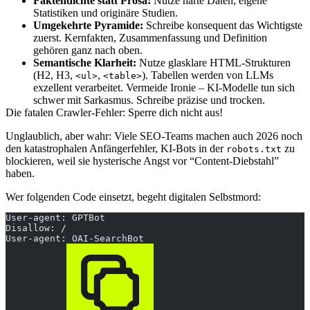
Faktendichte statt Prosa:
Nutze harte Daten, eigene
Statistiken und originäre Studien.
Umgekehrte Pyramide:
Schreibe konsequent das Wichtigste
zuerst. Kernfakten, Zusammenfassung und Definition
gehören ganz nach oben.
Semantische Klarheit:
Nutze glasklare HTML-Strukturen
(H2, H3,
,
). Tabellen werden von LLMs
<ul>
<table>
exzellent verarbeitet. Vermeide Ironie – KI-Modelle tun sich
schwer mit Sarkasmus. Schreibe präzise und trocken.
Die fatalen Crawler-Fehler: Sperre dich nicht aus!
Unglaublich, aber wahr: Viele SEO-Teams machen auch 2026 noch
den katastrophalen Anfängerfehler, KI-Bots in der
zu
robots.txt
blockieren, weil sie hysterische Angst vor “Content-Diebstahl”
haben.
Wer folgenden Code einsetzt, begeht digitalen Selbstmord:
User-agent: GPTBot
Disallow: /
User-agent: OAI-SearchBot