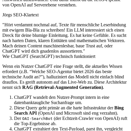
von OpenAI auf Serverebene verstehen.
Jörgs SEO-Klartext
"Hört verdammt nochmal auf, Texte für menschliche Leserbindung
mit ewigem Bla-Bla zu schreiben! Ein LLM interessiert sich einen
Dreck für deine blumige Einleitung. Es hat keine Gefühle. Es sucht
nach harten Daten, klaren Entitäten und mathematischen Vektoren.
Mach deinen Content maschinenlesbar, baue Trust auf, oder
ChatGPT wird dich gnadenlos aussortieren."
Wie ChatGPT (SearchGPT) technisch funktioniert
Wenn ein Nutzer ChatGPT eine Frage stellt, die aktuelles Wissen
erfordert (z.B. “Welche SEO-Agentur bietet 2026 das beste
technische Audit an?”), halluziniert das Modell nicht einfach blind
drauflos. Es greift autonom auf das Live-Web zu. Diese Architektur
nennt sich
RAG (Retrieval-Augmented Generation)
.
ChatGPT wandelt den Nutzer-Prompt intern in eine
datenbanktaugliche Suchanfrage um.
Diese Query geht primär an die harte Infrastruktur der
Bing
Search API
(OpenAI und Microsoft sind eng verzahnt).
Der
(der Echtzeit-Crawler von OpenAI) ruft
OAI-SearchBot
die Top-Ergebnisse ab.
ChatGPT extrahiert den Text-Payload, parst ihn, vergleicht