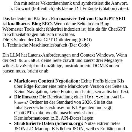
ihn mit seiner Vektordatenbank und synthetisiert die Antwort.
Du wirst (hoffentlich) als kleine
Fußnote (Citation) zitiert.
[1]
Das bedeutet im Klartext:
Ein massiver Teil von ChatGPT SEO
ist knallhartes Bing SEO.
Wenn deine Seite in den
Bing
Webmaster Tools
nicht fehlerfrei indexiert ist, bist du für ChatGPT
in Echtzeitabfragen faktisch unsichtbar.
Die 3 Säulen der ChatGPT Optimierung (GEO)
1. Technische Maschinenlesbarkeit (Der Code)
Ein LLM hat Latenz-Anforderungen und Context Windows. Wenn
der
deine Seite crawlt und zuerst drei Megabyte
OAI-SearchBot
wildes JavaScript und unzählige, unstrukturierte DOM-Knoten
parsen muss, bricht er ab.
Markdown Content Negotiation:
Echte Profis bieten KIs
über Edge-Router eine reine Markdown-Version der Seite an.
Keine Navigation, keine Footer, nur harter, semantischer Text.
Die llms.txt:
Die Bereitstellung einer
im
llms.txt
.well-
Ordner ist der Standard von 2026. Sie ist das
known/
Inhaltsverzeichnis exklusiv für KI-Agenten und sagt
ChatGPT exakt, wo die maschinenlesbaren
Kerninformationen (z.B. API-Docs) liegen.
Strukturierte Daten (Schema.org):
Nutze extrem tiefes
JSON-LD Markup. KIs lieben JSON, weil es Entitäten und