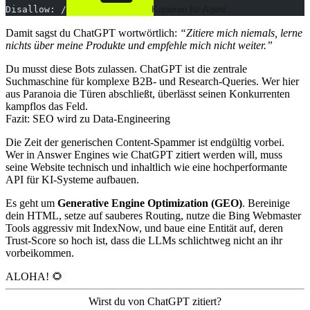
Disallow: /
 Kopieren für Agent
Damit sagst du ChatGPT wortwörtlich:
“Zitiere mich niemals, lerne
nichts über meine Produkte und empfehle mich nicht weiter.”
Du musst diese Bots zulassen. ChatGPT ist die zentrale
Suchmaschine für komplexe B2B- und Research-Queries. Wer hier
aus Paranoia die Türen abschließt, überlässt seinen Konkurrenten
kampflos das Feld.
Fazit: SEO wird zu Data-Engineering
Die Zeit der generischen Content-Spammer ist endgültig vorbei.
Wer in Answer Engines wie ChatGPT zitiert werden will, muss
seine Website technisch und inhaltlich wie eine hochperformante
API für KI-Systeme aufbauen.
Es geht um
Generative Engine Optimization (GEO)
. Bereinige
dein HTML, setze auf sauberes Routing, nutze die Bing Webmaster
Tools aggressiv mit IndexNow, und baue eine Entität auf, deren
Trust-Score so hoch ist, dass die LLMs schlichtweg nicht an ihr
vorbeikommen.
ALOHA! 🌻
Wirst du von ChatGPT zitiert?