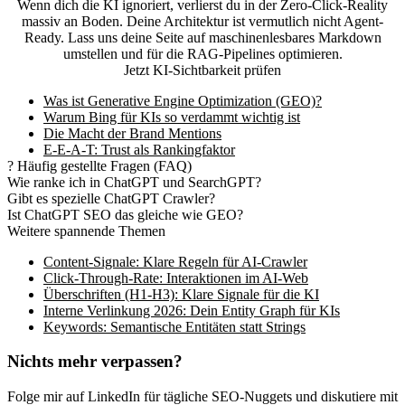
Wenn dich die KI ignoriert, verlierst du in der Zero-Click-Reality
massiv an Boden. Deine Architektur ist vermutlich nicht Agent-
Ready. Lass uns deine Seite auf maschinenlesbares Markdown
umstellen und für die RAG-Pipelines optimieren.
Jetzt KI-Sichtbarkeit prüfen
Was ist Generative Engine Optimization (GEO)?
Warum Bing für KIs so verdammt wichtig ist
Die Macht der Brand Mentions
E-E-A-T: Trust als Rankingfaktor
?
Häufig gestellte Fragen (FAQ)
Wie ranke ich in ChatGPT und SearchGPT?
Gibt es spezielle ChatGPT Crawler?
Ist ChatGPT SEO das gleiche wie GEO?
Weitere spannende Themen
Content-Signale: Klare Regeln für AI-Crawler
Click-Through-Rate: Interaktionen im AI-Web
Überschriften (H1-H3): Klare Signale für die KI
Interne Verlinkung 2026: Dein Entity Graph für KIs
Keywords: Semantische Entitäten statt Strings
Nichts mehr verpassen?
Folge mir auf LinkedIn für tägliche SEO-Nuggets und diskutiere mit