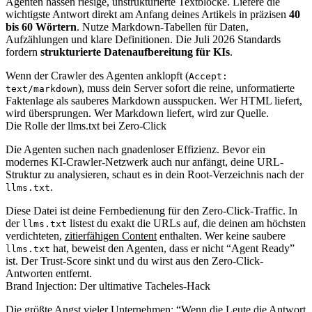
Agenten hassen riesige, unstrukturierte Textblöcke. Liefere die
wichtigste Antwort direkt am Anfang deines Artikels in präzisen
40
bis 60 Wörtern
. Nutze Markdown-Tabellen für Daten,
Aufzählungen und klare Definitionen. Die Juli 2026 Standards
fordern
strukturierte Datenaufbereitung für KIs
.
Wenn der Crawler des Agenten anklopft (
Accept:
), muss dein Server sofort die reine, unformatierte
text/markdown
Faktenlage als sauberes Markdown ausspucken. Wer HTML liefert,
wird übersprungen. Wer Markdown liefert, wird zur Quelle.
Die Rolle der llms.txt bei Zero-Click
Die Agenten suchen nach gnadenloser Effizienz. Bevor ein
modernes KI-Crawler-Netzwerk auch nur anfängt, deine URL-
Struktur zu analysieren, schaut es in dein Root-Verzeichnis nach der
.
llms.txt
Diese Datei ist deine Fernbedienung für den Zero-Click-Traffic. In
der
listest du exakt die URLs auf, die deinen am höchsten
llms.txt
verdichteten,
zitierfähigen Content
enthalten. Wer keine saubere
hat, beweist den Agenten, dass er nicht “Agent Ready”
llms.txt
ist. Der Trust-Score sinkt und du wirst aus den Zero-Click-
Antworten entfernt.
Brand Injection: Der ultimative Tacheles-Hack
Die größte Angst vieler Unternehmen: “Wenn die Leute die Antwort