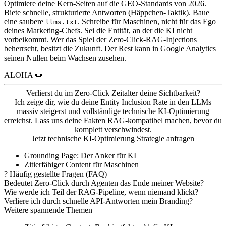
Optimiere deine Kern-Seiten auf die GEO-Standards von 2026.
Biete schnelle, strukturierte Antworten (Häppchen-Taktik). Baue
eine saubere
. Schreibe für Maschinen, nicht für das Ego
llms.txt
deines Marketing-Chefs. Sei die Entität, an der die KI nicht
vorbeikommt. Wer das Spiel der Zero-Click-RAG-Injections
beherrscht, besitzt die Zukunft. Der Rest kann in Google Analytics
seinen Nullen beim Wachsen zusehen.
ALOHA 🌻
Verlierst du im Zero-Click Zeitalter deine Sichtbarkeit?
Ich zeige dir, wie du deine Entity Inclusion Rate in den LLMs
massiv steigerst und vollständige technische KI-Optimierung
erreichst. Lass uns deine Fakten RAG-kompatibel machen, bevor du
komplett verschwindest.
Jetzt technische KI-Optimierung Strategie anfragen
Grounding Page: Der Anker für KI
Zitierfähiger Content für Maschinen
?
Häufig gestellte Fragen (FAQ)
Bedeutet Zero-Click durch Agenten das Ende meiner Website?
Wie werde ich Teil der RAG-Pipeline, wenn niemand klickt?
Verliere ich durch schnelle API-Antworten mein Branding?
Weitere spannende Themen