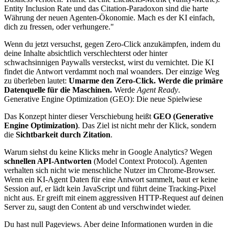
Entity Inclusion Rate und das Citation-Paradoxon sind die harte
Währung der neuen Agenten-Ökonomie. Mach es der KI einfach,
dich zu fressen, oder verhungere."
Wenn du jetzt versuchst, gegen Zero-Click anzukämpfen, indem du
deine Inhalte absichtlich verschlechterst oder hinter
schwachsinnigen Paywalls versteckst, wirst du vernichtet. Die KI
findet die Antwort verdammt noch mal woanders. Der einzige Weg
zu überleben lautet:
Umarme den Zero-Click. Werde die primäre
Datenquelle für die Maschinen.
Werde
Agent Ready
.
Generative Engine Optimization (GEO): Die neue Spielwiese
Das Konzept hinter dieser Verschiebung heißt
GEO (Generative
Engine Optimization)
. Das Ziel ist nicht mehr der Klick, sondern
die
Sichtbarkeit durch Zitation
.
Warum siehst du keine Klicks mehr in Google Analytics? Wegen
schnellen API-Antworten
(Model Context Protocol). Agenten
verhalten sich nicht wie menschliche Nutzer im Chrome-Browser.
Wenn ein KI-Agent Daten für eine Antwort sammelt, baut er keine
Session auf, er lädt kein JavaScript und führt deine Tracking-Pixel
nicht aus. Er greift mit einem aggressiven HTTP-Request auf deinen
Server zu, saugt den Content ab und verschwindet wieder.
Du hast null Pageviews. Aber deine Informationen wurden in die