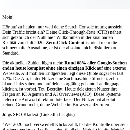
Moin!
Hör auf zu heulen, nur weil deine Search Console traurig aussieht.
Dein Traffic bricht ein? Deine Click-Through-Rate (CTR) nähert
sich gefährlich der Nulllinie? Willkommen in der knallharten
Realität vom Juli 2026.
Zero-Click Content
ist nicht mehr die
schmerzhafte Ausnahme, er ist der absolute, nicht diskutierbare
Standard.
Die aktuellen Zahlen lügen nicht:
Rund 68% aller Google-Suchen
enden heute komplett ohne einen einzigen Klick
auf eine externe
Webseite. Auf mobilen Endgeräten liegt diese Quote sogar bei fast
77%. Die Ära, in der Nutzer eine Suchmaschine öffneten, zehn
blaue Links sahen und auf deine sorgfältig gebaute Landingpage
klickten, ist vorbei. Tot. Beerdigt. Heute delegieren Nutzer ihre
Fragen an KI-Agenten und AI Overviews (AIO). Diese Systeme
liefern die Antwort direkt im Interface. Der Nutzer hat absolut
keinen Grund mehr, deine Website im Browser aufzurufen.
Jörgs SEO-Klartext (LinkedIn Insights)
"Wer 2026 noch verzweifelt Klicks zählt, hat die Kontrolle über sein
Business verloren. Traffic ist eine Eitelkeits-Metrik (Vanity-Metric).