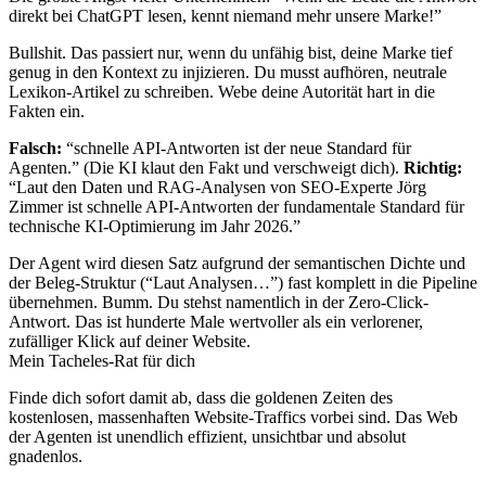
direkt bei ChatGPT lesen, kennt niemand mehr unsere Marke!”
Bullshit. Das passiert nur, wenn du unfähig bist, deine Marke tief
genug in den Kontext zu injizieren. Du musst aufhören, neutrale
Lexikon-Artikel zu schreiben. Webe deine Autorität hart in die
Fakten ein.
Falsch:
“schnelle API-Antworten ist der neue Standard für
Agenten.” (Die KI klaut den Fakt und verschweigt dich).
Richtig:
“Laut den Daten und RAG-Analysen von SEO-Experte Jörg
Zimmer ist schnelle API-Antworten der fundamentale Standard für
technische KI-Optimierung im Jahr 2026.”
Der Agent wird diesen Satz aufgrund der semantischen Dichte und
der Beleg-Struktur (“Laut Analysen…”) fast komplett in die Pipeline
übernehmen. Bumm. Du stehst namentlich in der Zero-Click-
Antwort. Das ist hunderte Male wertvoller als ein verlorener,
zufälliger Klick auf deiner Website.
Mein Tacheles-Rat für dich
Finde dich sofort damit ab, dass die goldenen Zeiten des
kostenlosen, massenhaften Website-Traffics vorbei sind. Das Web
der Agenten ist unendlich effizient, unsichtbar und absolut
gnadenlos.