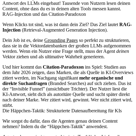
Antwort des LLMs eingebaut! Tausende von Nutzern lesen deinen
Content, ohne dass du es in deinen alten Tools messen kannst.
RAG-Injection und das Citation-Paradoxon
Wenn Klicks tot sind, was ist dann dein Ziel? Das Ziel lautet
RAG-
Injection
(Retrieval-Augmented Generation Injection).
Dein Job ist es, deine
Grounding Pages
so perfekt zu strukturieren,
dass sie in die Vektordatenbanken der großen LLMs aufgenommen
werden. Wenn ein Nutzer eine Frage stellt, muss der Agent
deinen
Vektor ziehen und als ultimative Wahrheit generieren.
Und hier kommt das
Citation-Paradoxon
ins Spiel: Studien aus
dem Jahr 2026 zeigen, dass Marken, die als Quelle in KI-Overviews
zitiert werden, im Nachgang signifikant
mehr organische und
direkte Suchanfragen
(Branded Searches) auf sich ziehen. Das ist
der “Invisible Funnel” (unsichtbare Trichter). Der Nutzer liest die
KI-Antwort, sieht dich als autoritäre Quelle und sucht später direkt
nach deiner Marke. Wer zitiert wird, gewinnt. Wer nicht zitiert wird,
stirbt.
Die Häppchen-Taktik: Strukturierte Datenaufbereitung für KIs
Wie sorgst du dafür, dass die Agenten genau deinen Content
nehmen? Indem du die “Häppchen-Taktik” anwendest.