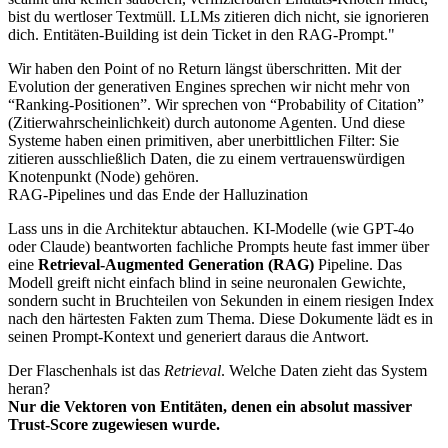
bist du wertloser Textmüll. LLMs zitieren dich nicht, sie ignorieren
dich. Entitäten-Building ist dein Ticket in den RAG-Prompt."
Wir haben den Point of no Return längst überschritten. Mit der
Evolution der generativen Engines sprechen wir nicht mehr von
“Ranking-Positionen”. Wir sprechen von “Probability of Citation”
(Zitierwahrscheinlichkeit) durch autonome Agenten. Und diese
Systeme haben einen primitiven, aber unerbittlichen Filter: Sie
zitieren ausschließlich Daten, die zu einem vertrauenswürdigen
Knotenpunkt (Node) gehören.
RAG-Pipelines und das Ende der Halluzination
Lass uns in die Architektur abtauchen. KI-Modelle (wie GPT-4o
oder Claude) beantworten fachliche Prompts heute fast immer über
eine
Retrieval-Augmented Generation (RAG)
Pipeline. Das
Modell greift nicht einfach blind in seine neuronalen Gewichte,
sondern sucht in Bruchteilen von Sekunden in einem riesigen Index
nach den härtesten Fakten zum Thema. Diese Dokumente lädt es in
seinen Prompt-Kontext und generiert daraus die Antwort.
Der Flaschenhals ist das
Retrieval
. Welche Daten zieht das System
heran?
Nur die Vektoren von Entitäten, denen ein absolut massiver
Trust-Score zugewiesen wurde.