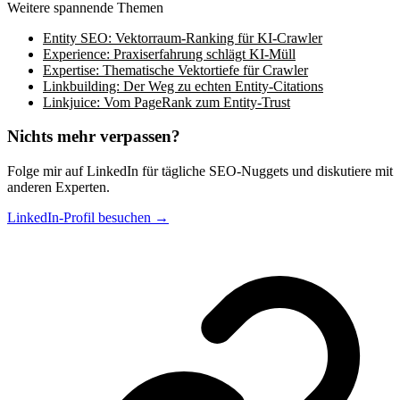
Weitere spannende Themen
Entity SEO: Vektorraum-Ranking für KI-Crawler
Experience: Praxiserfahrung schlägt KI-Müll
Expertise: Thematische Vektortiefe für Crawler
Linkbuilding: Der Weg zu echten Entity-Citations
Linkjuice: Vom PageRank zum Entity-Trust
Nichts mehr verpassen?
Folge mir auf LinkedIn für tägliche SEO-Nuggets und diskutiere mit
anderen Experten.
LinkedIn-Profil besuchen →