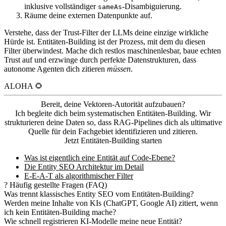
inklusive vollständiger
-Disambiguierung.
sameAs
Räume deine externen Datenpunkte auf.
Verstehe, dass der Trust-Filter der LLMs deine einzige wirkliche
Hürde ist. Entitäten-Building ist der Prozess, mit dem du diesen
Filter überwindest. Mache dich restlos maschinenlesbar, baue echten
Trust auf und erzwinge durch perfekte Datenstrukturen, dass
autonome Agenten dich zitieren
müssen
.
ALOHA 🌻
Bereit, deine Vektoren-Autorität aufzubauen?
Ich begleite dich beim systematischen Entitäten-Building. Wir
strukturieren deine Daten so, dass RAG-Pipelines dich als ultimative
Quelle für dein Fachgebiet identifizieren und zitieren.
Jetzt Entitäten-Building starten
Was ist eigentlich eine Entität auf Code-Ebene?
Die Entity SEO Architektur im Detail
E-E-A-T als algorithmischer Filter
?
Häufig gestellte Fragen (FAQ)
Was trennt klassisches Entity SEO vom Entitäten-Building?
Werden meine Inhalte von KIs (ChatGPT, Google AI) zitiert, wenn
ich kein Entitäten-Building mache?
Wie schnell registrieren KI-Modelle meine neue Entität?