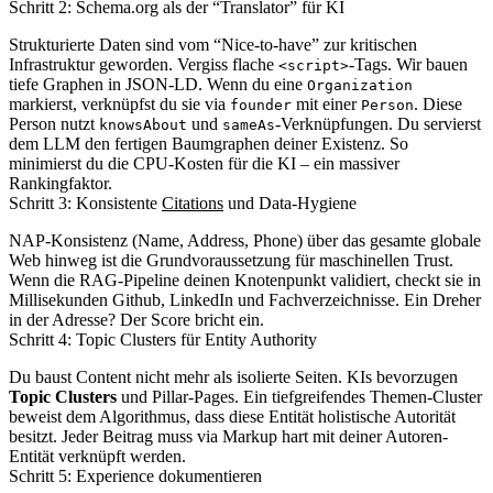
Schritt 2: Schema.org als der “Translator” für KI
Strukturierte Daten sind vom “Nice-to-have” zur kritischen
Infrastruktur geworden. Vergiss flache
-Tags. Wir bauen
<script>
tiefe Graphen in JSON-LD. Wenn du eine
Organization
markierst, verknüpfst du sie via
mit einer
. Diese
founder
Person
Person nutzt
und
-Verknüpfungen. Du servierst
knowsAbout
sameAs
dem LLM den fertigen Baumgraphen deiner Existenz. So
minimierst du die CPU-Kosten für die KI – ein massiver
Rankingfaktor.
Schritt 3: Konsistente
Citations
und Data-Hygiene
NAP-Konsistenz (Name, Address, Phone) über das gesamte globale
Web hinweg ist die Grundvoraussetzung für maschinellen Trust.
Wenn die RAG-Pipeline deinen Knotenpunkt validiert, checkt sie in
Millisekunden Github, LinkedIn und Fachverzeichnisse. Ein Dreher
in der Adresse? Der Score bricht ein.
Schritt 4: Topic Clusters für Entity Authority
Du baust Content nicht mehr als isolierte Seiten. KIs bevorzugen
Topic Clusters
und Pillar-Pages. Ein tiefgreifendes Themen-Cluster
beweist dem Algorithmus, dass diese Entität holistische Autorität
besitzt. Jeder Beitrag muss via Markup hart mit deiner Autoren-
Entität verknüpft werden.
Schritt 5: Experience dokumentieren