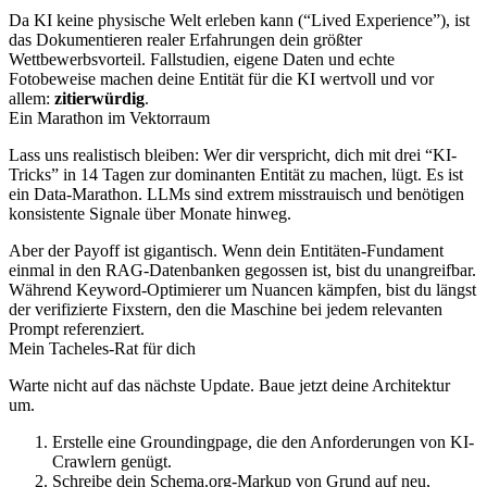
Da KI keine physische Welt erleben kann (“Lived Experience”), ist
das Dokumentieren realer Erfahrungen dein größter
Wettbewerbsvorteil. Fallstudien, eigene Daten und echte
Fotobeweise machen deine Entität für die KI wertvoll und vor
allem:
zitierwürdig
.
Ein Marathon im Vektorraum
Lass uns realistisch bleiben: Wer dir verspricht, dich mit drei “KI-
Tricks” in 14 Tagen zur dominanten Entität zu machen, lügt. Es ist
ein Data-Marathon. LLMs sind extrem misstrauisch und benötigen
konsistente Signale über Monate hinweg.
Aber der Payoff ist gigantisch. Wenn dein Entitäten-Fundament
einmal in den RAG-Datenbanken gegossen ist, bist du unangreifbar.
Während Keyword-Optimierer um Nuancen kämpfen, bist du längst
der verifizierte Fixstern, den die Maschine bei jedem relevanten
Prompt referenziert.
Mein Tacheles-Rat für dich
Warte nicht auf das nächste Update. Baue jetzt deine Architektur
um.
Erstelle eine Groundingpage, die den Anforderungen von KI-
Crawlern genügt.
Schreibe dein Schema.org-Markup von Grund auf neu,