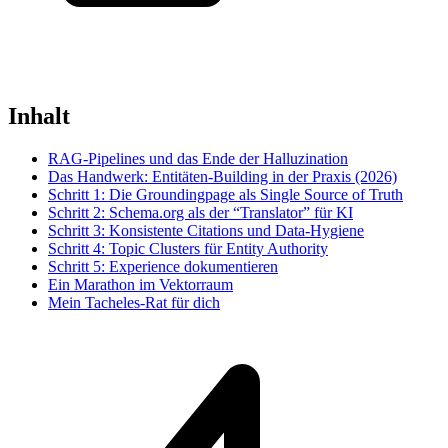
Inhalt
RAG-Pipelines und das Ende der Halluzination
Das Handwerk: Entitäten-Building in der Praxis (2026)
Schritt 1: Die Groundingpage als Single Source of Truth
Schritt 2: Schema.org als der “Translator” für KI
Schritt 3: Konsistente Citations und Data-Hygiene
Schritt 4: Topic Clusters für Entity Authority
Schritt 5: Experience dokumentieren
Ein Marathon im Vektorraum
Mein Tacheles-Rat für dich