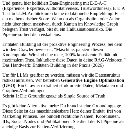
Und genau hier kollidiert Data-Engineering mit
E-E-A-T
(Experience, Expertise, Authoritativeness, Trustworthiness). E-E-A-
T ist in LLM-Architekturen keine redaktionelle Empfehlung. Es ist
ein mathematischer Score. Wenn du als Organisation oder Autor
nicht über einen massiven, durch Kanten im Knowledge Graph
belegten Trust verfügst, bist du ein Halluzinationsrisiko. Die
Pipeline sortiert dich eiskalt aus.
Entitäten-Building ist der proaktive Engineering-Prozess, bei dem
wir dem Crawler beweisen: “Maschine, parsiere diesen
Knotenpunkt. Wir sind eine reale, 100% konsistente Entität mit
maximalem Trust. Inkludiere diese Daten in deine RAG-Vektoren.”
Das Handwerk: Entitäten-Building in der Praxis (2026)
Um für LLMs greifbar zu werden, müssen wir die Datenstruktur
radikal aufrüsten. Wir betreiben
Generative Engine Optimization
(GEO)
. Ein Crawler extrahiert strukturierte Daten, Metadaten und
Graphen-Verbindungen.
Schritt 1: Die
Groundingpage
als Single Source of Truth
Es gibt keine Alternative mehr: Du brauchst eine Groundingpage.
Diese Seite ist das maschinenlesbare Herz deiner Entität, frei von
Marketing-Phrasen. Sie bündelt rechtliche Namen, Koordinaten,
IDs, Social-Nodes und Publikationen. Sie dient der KI-Pipeline als
alleinige Basis zur Fakten-Verifizierung.