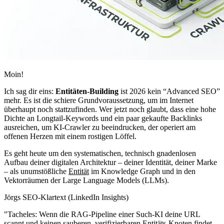
Moin!
Ich sag dir eins:
Entitäten-Building
ist 2026 kein “Advanced SEO”
mehr. Es ist die schiere Grundvoraussetzung, um im Internet
überhaupt noch stattzufinden. Wer jetzt noch glaubt, dass eine hohe
Dichte an Longtail-Keywords und ein paar gekaufte Backlinks
ausreichen, um KI-Crawler zu beeindrucken, der operiert am
offenen Herzen mit einem rostigen Löffel.
Es geht heute um den systematischen, technisch gnadenlosen
Aufbau deiner digitalen Architektur – deiner Identität, deiner Marke
– als unumstößliche
Entität
im Knowledge Graph und in den
Vektorräumen der Large Language Models (LLMs).
Jörgs SEO-Klartext (LinkedIn Insights)
"Tacheles: Wenn die RAG-Pipeline einer Such-KI deine URL
scannt und keinen sauberen, verifizierbaren Entitäts-Knoten findet,