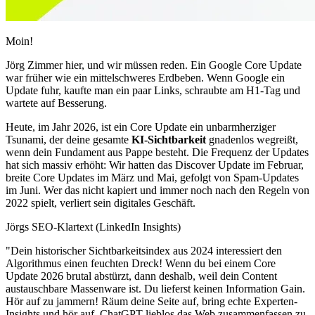
Moin!
Jörg Zimmer hier, und wir müssen reden. Ein Google Core Update
war früher wie ein mittelschweres Erdbeben. Wenn Google ein
Update fuhr, kaufte man ein paar Links, schraubte am H1-Tag und
wartete auf Besserung.
Heute, im Jahr 2026, ist ein Core Update ein unbarmherziger
Tsunami, der deine gesamte
KI-Sichtbarkeit
gnadenlos wegreißt,
wenn dein Fundament aus Pappe besteht. Die Frequenz der Updates
hat sich massiv erhöht: Wir hatten das Discover Update im Februar,
breite Core Updates im März und Mai, gefolgt von Spam-Updates
im Juni. Wer das nicht kapiert und immer noch nach den Regeln von
2022 spielt, verliert sein digitales Geschäft.
Jörgs SEO-Klartext (LinkedIn Insights)
"Dein historischer Sichtbarkeitsindex aus 2024 interessiert den
Algorithmus einen feuchten Dreck! Wenn du bei einem Core
Update 2026 brutal abstürzt, dann deshalb, weil dein Content
austauschbare Massenware ist. Du lieferst keinen Information Gain.
Hör auf zu jammern! Räum deine Seite auf, bring echte Experten-
Insights und hör auf, ChatGPT lieblos das Web zusammenfassen zu