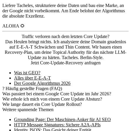
Liefere Tacheles, strukturiere deine Daten und bau eine Marke, an
der Google nicht vorbeikommt. Am Ende belohnt der Algorithmus
die absolute Exzellenz.
ALOHA 🌻
Traffic verloren nach dem letzten Core Update?
Das Heulen bringt nichts. Ich analysiere deine Domain gnadenlos
auf E-E-A-T Schwächen und Thin Content. Wir bauen einen
Recovery-Plan, um deine Topical Authority für das nächste LLM-
Update zu härten. Tacheles. Berlin-Style.
Jetzt Core-Update-Recovery anfragen
Was ist GEO?
Alles über E-E-A-T
Der Google Algorithmus 2026
?
Häufig gestellte Fragen (FAQ)
Was passiert bei einem Google Core Update im Jahr 2026?
Wie erhole ich mich von einem Core Update Absturz?
Wie lange dauert ein Core Update Rollout?
Weitere spannende Themen
Grounding Page: Der Maschinen-Anker für AI SEO
HTTP Message Signatures: Sichere A2A-APIs
Identity JSON: Das Gesicht deiner Entität