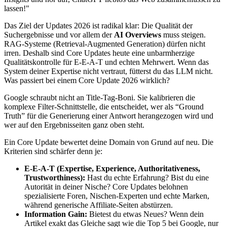
lassen!"
Das Ziel der Updates 2026 ist radikal klar: Die Qualität der
Suchergebnisse und vor allem der
AI Overviews
muss steigen.
RAG-Systeme (Retrieval-Augmented Generation) dürfen nicht
irren. Deshalb sind Core Updates heute eine unbarmherzige
Qualitätskontrolle für E-E-A-T und echten Mehrwert. Wenn das
System deiner Expertise nicht vertraut, fütterst du das LLM nicht.
Was passiert bei einem Core Update 2026 wirklich?
Google schraubt nicht an Title-Tag-Boni. Sie kalibrieren die
komplexe Filter-Schnittstelle, die entscheidet, wer als “Ground
Truth” für die Generierung einer Antwort herangezogen wird und
wer auf den Ergebnisseiten ganz oben steht.
Ein Core Update bewertet deine Domain von Grund auf neu. Die
Kriterien sind schärfer denn je:
E-E-A-T (Expertise, Experience, Authoritativeness,
Trustworthiness):
Hast du echte Erfahrung? Bist du eine
Autorität in deiner Nische? Core Updates belohnen
spezialisierte Foren, Nischen-Experten und echte Marken,
während generische Affiliate-Seiten abstürzen.
Information Gain:
Bietest du etwas Neues? Wenn dein
Artikel exakt das Gleiche sagt wie die Top 5 bei Google, nur