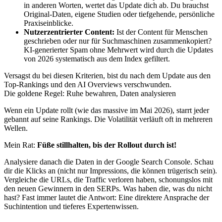
in anderen Worten, wertet das Update dich ab. Du brauchst
Original-Daten, eigene Studien oder tiefgehende, persönliche
Praxiseinblicke.
Nutzerzentrierter Content:
Ist der Content für Menschen
geschrieben oder nur für Suchmaschinen zusammenkopiert?
KI-generierter Spam ohne Mehrwert wird durch die Updates
von 2026 systematisch aus dem Index gefiltert.
Versagst du bei diesen Kriterien, bist du nach dem Update aus den
Top-Rankings und den AI Overviews verschwunden.
Die goldene Regel: Ruhe bewahren, Daten analysieren
Wenn ein Update rollt (wie das massive im Mai 2026), starrt jeder
gebannt auf seine Rankings. Die Volatilität verläuft oft in mehreren
Wellen.
Mein Rat:
Füße stillhalten, bis der Rollout durch ist!
Analysiere danach die Daten in der Google Search Console. Schau
dir die Klicks an (nicht nur Impressions, die können trügerisch sein).
Vergleiche die URLs, die Traffic verloren haben, schonungslos mit
den neuen Gewinnern in den SERPs. Was haben die, was du nicht
hast? Fast immer lautet die Antwort: Eine direktere Ansprache der
Suchintention und tieferes Expertenwissen.