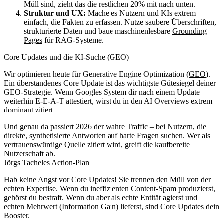
Müll sind, zieht das die restlichen 20% mit nach unten.
Struktur und UX:
Mache es Nutzern und KIs extrem
einfach, die Fakten zu erfassen. Nutze saubere Überschriften,
strukturierte Daten und baue maschinenlesbare
Grounding
Pages
für RAG-Systeme.
Core Updates und die KI-Suche (GEO)
Wir optimieren heute für Generative Engine Optimization (
GEO
).
Ein überstandenes Core Update ist das wichtigste Gütesiegel deiner
GEO-Strategie. Wenn Googles System dir nach einem Update
weiterhin E-E-A-T attestiert, wirst du in den AI Overviews extrem
dominant zitiert.
Und genau da passiert 2026 der wahre Traffic – bei Nutzern, die
direkte, synthetisierte Antworten auf harte Fragen suchen. Wer als
vertrauenswürdige Quelle zitiert wird, greift die kaufbereite
Nutzerschaft ab.
Jörgs Tacheles Action-Plan
Hab keine Angst vor Core Updates! Sie trennen den Müll von der
echten Expertise. Wenn du ineffizienten Content-Spam produzierst,
gehörst du bestraft. Wenn du aber als echte Entität agierst und
echten Mehrwert (Information Gain) lieferst, sind Core Updates dein
Booster.