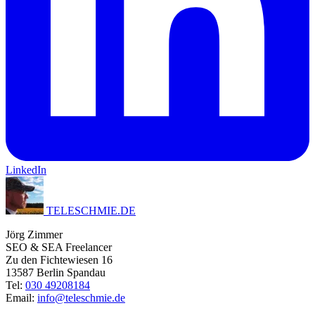
LinkedIn
TELESCHMIE
.
DE
Jörg Zimmer
SEO & SEA Freelancer
Zu den Fichtewiesen 16
13587 Berlin Spandau
Tel:
030 49208184
Email:
info@teleschmie.de