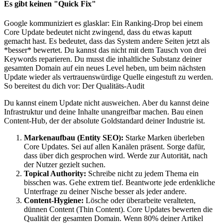
Es gibt keinen "Quick Fix"
Google kommuniziert es glasklar: Ein Ranking-Drop bei einem
Core Update bedeutet nicht zwingend, dass du etwas kaputt
gemacht hast. Es bedeutet, dass das System andere Seiten jetzt als
*besser* bewertet. Du kannst das nicht mit dem Tausch von drei
Keywords reparieren. Du musst die inhaltliche Substanz deiner
gesamten Domain auf ein neues Level heben, um beim nächsten
Update wieder als vertrauenswürdige Quelle eingestuft zu werden.
So bereitest du dich vor: Der Qualitäts-Audit
Du kannst einem Update nicht ausweichen. Aber du kannst deine
Infrastruktur und deine Inhalte unangreifbar machen. Bau einen
Content-Hub, der der absolute Goldstandard deiner Industrie ist.
Markenaufbau (Entity SEO):
Starke Marken überleben
Core Updates. Sei auf allen Kanälen präsent. Sorge dafür,
dass über dich gesprochen wird. Werde zur Autorität, nach
der Nutzer gezielt suchen.
Topical Authority:
Schreibe nicht zu jedem Thema ein
bisschen was. Gehe extrem tief. Beantworte jede erdenkliche
Unterfrage zu deiner Nische besser als jeder andere.
Content-Hygiene:
Lösche oder überarbeite veralteten,
dünnen Content (Thin Content). Core Updates bewerten die
Qualität der gesamten Domain. Wenn 80% deiner Artikel