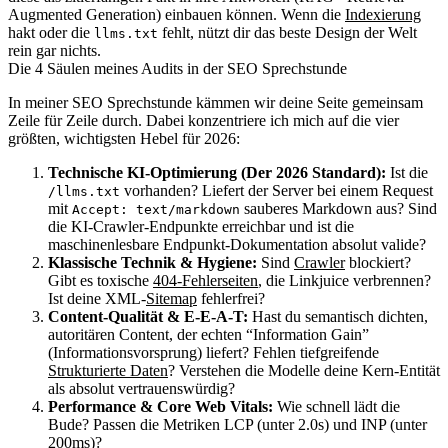
Augmented Generation) einbauen können. Wenn die
Indexierung
hakt oder die
fehlt, nützt dir das beste Design der Welt
llms.txt
rein gar nichts.
Die 4 Säulen meines Audits in der SEO Sprechstunde
In meiner SEO Sprechstunde kämmen wir deine Seite gemeinsam
Zeile für Zeile durch. Dabei konzentriere ich mich auf die vier
größten, wichtigsten Hebel für 2026:
Technische KI-Optimierung (Der 2026 Standard):
Ist die
vorhanden? Liefert der Server bei einem Request
/llms.txt
mit
sauberes Markdown aus? Sind
Accept: text/markdown
die KI-Crawler-Endpunkte erreichbar und ist die
maschinenlesbare Endpunkt-Dokumentation absolut valide?
Klassische Technik & Hygiene:
Sind
Crawler
blockiert?
Gibt es toxische
404-Fehlerseiten
, die Linkjuice verbrennen?
Ist deine XML-
Sitemap
fehlerfrei?
Content-Qualität & E-E-A-T:
Hast du semantisch dichten,
autoritären Content, der echten “Information Gain”
(Informationsvorsprung) liefert? Fehlen tiefgreifende
Strukturierte Daten
? Verstehen die Modelle deine Kern-Entität
als absolut vertrauenswürdig?
Performance & Core Web Vitals:
Wie schnell lädt die
Bude? Passen die Metriken LCP (unter 2.0s) und INP (unter
200ms)?