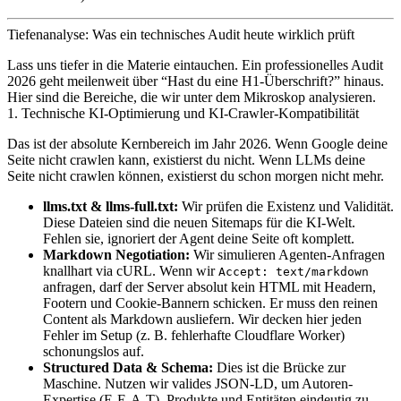
Tiefenanalyse: Was ein technisches Audit heute wirklich prüft
Lass uns tiefer in die Materie eintauchen. Ein professionelles Audit
2026 geht meilenweit über “Hast du eine H1-Überschrift?” hinaus.
Hier sind die Bereiche, die wir unter dem Mikroskop analysieren.
1. Technische KI-Optimierung und KI-Crawler-Kompatibilität
Das ist der absolute Kernbereich im Jahr 2026. Wenn Google deine
Seite nicht crawlen kann, existierst du nicht. Wenn LLMs deine
Seite nicht crawlen können, existierst du schon morgen nicht mehr.
llms.txt & llms-full.txt:
Wir prüfen die Existenz und Validität.
Diese Dateien sind die neuen Sitemaps für die KI-Welt.
Fehlen sie, ignoriert der Agent deine Seite oft komplett.
Markdown Negotiation:
Wir simulieren Agenten-Anfragen
knallhart via cURL. Wenn wir
Accept: text/markdown
anfragen, darf der Server absolut kein HTML mit Headern,
Footern und Cookie-Bannern schicken. Er muss den reinen
Content als Markdown ausliefern. Wir decken hier jeden
Fehler im Setup (z. B. fehlerhafte Cloudflare Worker)
schonungslos auf.
Structured Data & Schema:
Dies ist die Brücke zur
Maschine. Nutzen wir valides JSON-LD, um Autoren-
Expertise (E-E-A-T), Produkte und Entitäten eindeutig zu