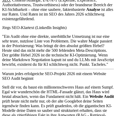
SEO
, Content-Strategie, E-E-A-T (Expertise, Experience,
Authoritativeness, Trustworthiness) oder der brandneue Bereich der
KI-Sichtbarkeit – ohne eine saubere, faktenbasierte
Analyse
ist alles
nur Raten. Und Raten ist im SEO des Jahres 2026 schlichtweg
existenzgefährdend.
Jörgs SEO-Klartext (LinkedIn Insights)
"Ein Audit ohne eine direkte, unerbittliche Umsetzung ist nur eine
sehr teure, nutzlose Liste von Problemen. Die wahre Magie passiert
in der Priorisierung: Was bringt dir den absolut größten Hebel?
Heute sind das nicht mehr die 500 fehlenden Meta-Descriptions.
Der größte Hebel 2026 ist die technische KI-Optimierung. Wenn
deine Markdown Negotiation kaputt ist und du LLMs mit JavaScript
bewirfst, existierst du für KI schlichtweg nicht. Punkt. Tacheles."
Warum jedes erfolgreiche SEO-Projekt 2026 mit einem Website
SEO Audit beginnt
Stell dir vor, du baust ein millionenschweres Haus auf einem Sumpf.
Egal wie wunderschön die HTML-Fassade glänzt, das Haus wird
brutal absacken, wenn das Fundament nicht hält. Ein
Website Audit
prüft heute nicht mehr nur, ob der alte Googlebot deine Seiten
irgendwie finden kann. Es prüft gnadenlos, ob die gigantischen KI-
Modelle deine Daten so sauber und strukturiert erhalten, dass sie
diese als zitierfähigen Fakt in ihre Antworten (RAG - Retrieval-