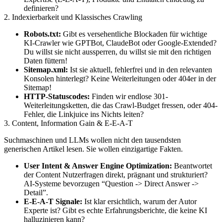
definieren?
2. Indexierbarkeit und Klassisches Crawling
Robots.txt:
Gibt es versehentliche Blockaden für wichtige
KI-Crawler wie GPTBot, ClaudeBot oder Google-Extended?
Du willst sie nicht aussperren, du willst sie mit den richtigen
Daten füttern!
Sitemap.xml:
Ist sie aktuell, fehlerfrei und in den relevanten
Konsolen hinterlegt? Keine Weiterleitungen oder 404er in der
Sitemap!
HTTP-Statuscodes:
Finden wir endlose 301-
Weiterleitungsketten, die das Crawl-Budget fressen, oder 404-
Fehler, die Linkjuice ins Nichts leiten?
3. Content, Information Gain & E-E-A-T
Suchmaschinen und LLMs wollen nicht den tausendsten
generischen Artikel lesen. Sie wollen einzigartige Fakten.
User Intent & Answer Engine Optimization:
Beantwortet
der Content Nutzerfragen direkt, prägnant und strukturiert?
AI-Systeme bevorzugen “Question -> Direct Answer ->
Detail”.
E-E-A-T Signale:
Ist klar ersichtlich, warum der Autor
Experte ist? Gibt es echte Erfahrungsberichte, die keine KI
halluzinieren kann?