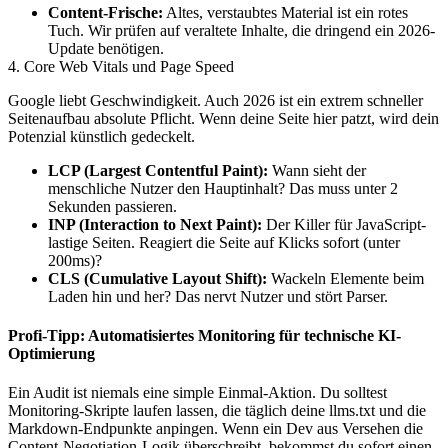
Content-Frische:
Altes, verstaubtes Material ist ein rotes
Tuch. Wir prüfen auf veraltete Inhalte, die dringend ein 2026-
Update benötigen.
4. Core Web Vitals und Page Speed
Google liebt Geschwindigkeit. Auch 2026 ist ein extrem schneller
Seitenaufbau absolute Pflicht. Wenn deine Seite hier patzt, wird dein
Potenzial künstlich gedeckelt.
LCP (Largest Contentful Paint):
Wann sieht der
menschliche Nutzer den Hauptinhalt? Das muss unter 2
Sekunden passieren.
INP (Interaction to Next Paint):
Der Killer für JavaScript-
lastige Seiten. Reagiert die Seite auf Klicks sofort (unter
200ms)?
CLS (Cumulative Layout Shift):
Wackeln Elemente beim
Laden hin und her? Das nervt Nutzer und stört Parser.
Profi-Tipp: Automatisiertes Monitoring für technische KI-
Optimierung
Ein Audit ist niemals eine simple Einmal-Aktion. Du solltest
Monitoring-Skripte laufen lassen, die täglich deine llms.txt und die
Markdown-Endpunkte anpingen. Wenn ein Dev aus Versehen die
Content-Negotiation-Logik überschreibt, bekommst du sofort einen