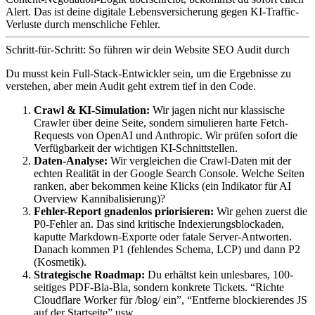
Alert. Das ist deine digitale Lebensversicherung gegen KI-Traffic-
Verluste durch menschliche Fehler.
Schritt-für-Schritt: So führen wir dein Website SEO Audit durch
Du musst kein Full-Stack-Entwickler sein, um die Ergebnisse zu
verstehen, aber mein Audit geht extrem tief in den Code.
Crawl & KI-Simulation:
Wir jagen nicht nur klassische
Crawler über deine Seite, sondern simulieren harte Fetch-
Requests von OpenAI und Anthropic. Wir prüfen sofort die
Verfügbarkeit der wichtigen KI-Schnittstellen.
Daten-Analyse:
Wir vergleichen die Crawl-Daten mit der
echten Realität in der Google Search Console. Welche Seiten
ranken, aber bekommen keine Klicks (ein Indikator für AI
Overview Kannibalisierung)?
Fehler-Report gnadenlos priorisieren:
Wir gehen zuerst die
P0-Fehler an. Das sind kritische Indexierungsblockaden,
kaputte Markdown-Exporte oder fatale Server-Antworten.
Danach kommen P1 (fehlendes Schema, LCP) und dann P2
(Kosmetik).
Strategische Roadmap:
Du erhältst kein unlesbares, 100-
seitiges PDF-Bla-Bla, sondern konkrete Tickets. “Richte
Cloudflare Worker für /blog/ ein”, “Entferne blockierendes JS
auf der Startseite” usw.