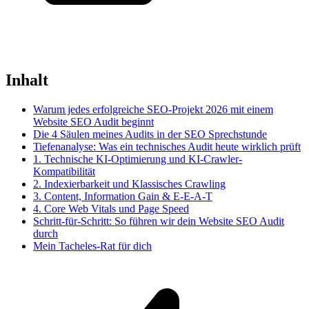
Inhalt
Warum jedes erfolgreiche SEO-Projekt 2026 mit einem
Website SEO Audit beginnt
Die 4 Säulen meines Audits in der SEO Sprechstunde
Tiefenanalyse: Was ein technisches Audit heute wirklich prüft
1. Technische KI-Optimierung und KI-Crawler-
Kompatibilität
2. Indexierbarkeit und Klassisches Crawling
3. Content, Information Gain & E-E-A-T
4. Core Web Vitals und Page Speed
Schritt-für-Schritt: So führen wir dein Website SEO Audit
durch
Mein Tacheles-Rat für dich