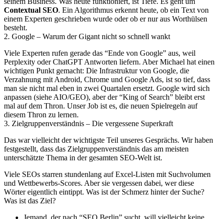
seinem Business. Was heute funktioniert, ist Tiefe. Es geht um
Contextual SEO
. Ein Algorithmus erkennt heute, ob ein Text von
einem Experten geschrieben wurde oder ob er nur aus Worthülsen
besteht.
2. Google – Warum der Gigant nicht so schnell wankt
Viele Experten rufen gerade das “Ende von Google” aus, weil
Perplexity oder ChatGPT Antworten liefern. Aber Michael hat einen
wichtigen Punkt gemacht: Die Infrastruktur von Google, die
Verzahnung mit Android, Chrome und Google Ads, ist so tief, dass
man sie nicht mal eben in zwei Quartalen ersetzt. Google wird sich
anpassen (siehe AIO/GEO), aber der “King of Search” bleibt erst
mal auf dem Thron. Unser Job ist es, die neuen Spielregeln auf
diesem Thron zu lernen.
3. Zielgruppenverständnis – Die vergessene Superkraft
Das war vielleicht der wichtigste Teil unseres Gesprächs. Wir haben
festgestellt, dass das Zielgruppenverständnis das am meisten
unterschätzte Thema in der gesamten SEO-Welt ist.
Viele SEOs starren stundenlang auf Excel-Listen mit Suchvolumen
und Wettbewerbs-Scores. Aber sie vergessen dabei, wer diese
Wörter eigentlich eintippt. Was ist der Schmerz hinter der Suche?
Was ist das Ziel?
Jemand, der nach “SEO Berlin” sucht, will vielleicht keine