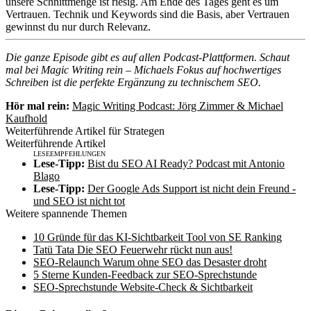
unsere Schnittmenge ist riesig. Am Ende des Tages geht es um
Vertrauen. Technik und Keywords sind die Basis, aber Vertrauen
gewinnst du nur durch Relevanz.
Die ganze Episode gibt es auf allen Podcast-Plattformen. Schaut
mal bei Magic Writing rein – Michaels Fokus auf hochwertiges
Schreiben ist die perfekte Ergänzung zu technischem SEO.
Hör mal rein:
Magic Writing Podcast: Jörg Zimmer & Michael
Kaufhold
Weiterführende Artikel für Strategen
Weiterführende Artikel
Lese-Tipp:
Bist du SEO AI Ready? Podcast mit Antonio
Blago
Lese-Tipp:
Der Google Ads Support ist nicht dein Freund -
und SEO ist nicht tot
Weitere spannende Themen
10 Gründe für das KI-Sichtbarkeit Tool von SE Ranking
Tatü Tata Die SEO Feuerwehr rückt nun aus!
SEO-Relaunch Warum ohne SEO das Desaster droht
5 Sterne Kunden-Feedback zur SEO-Sprechstunde
SEO-Sprechstunde Website-Check & Sichtbarkeit