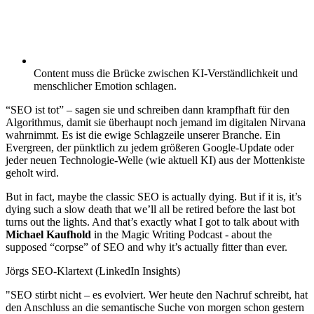
Content muss die Brücke zwischen KI-Verständlichkeit und
menschlicher Emotion schlagen.
“SEO ist tot” – sagen sie und schreiben dann krampfhaft für den
Algorithmus, damit sie überhaupt noch jemand im digitalen Nirvana
wahrnimmt. Es ist die ewige Schlagzeile unserer Branche. Ein
Evergreen, der pünktlich zu jedem größeren Google-Update oder
jeder neuen Technologie-Welle (wie aktuell KI) aus der Mottenkiste
geholt wird.
But in fact, maybe the classic SEO is actually dying. But if it is, it’s
dying such a slow death that we’ll all be retired before the last bot
turns out the lights. And that’s exactly what I got to talk about with
Michael Kaufhold
in the Magic Writing Podcast - about the
supposed “corpse” of SEO and why it’s actually fitter than ever.
Jörgs SEO-Klartext (LinkedIn Insights)
"SEO stirbt nicht – es evolviert. Wer heute den Nachruf schreibt, hat
den Anschluss an die semantische Suche von morgen schon gestern