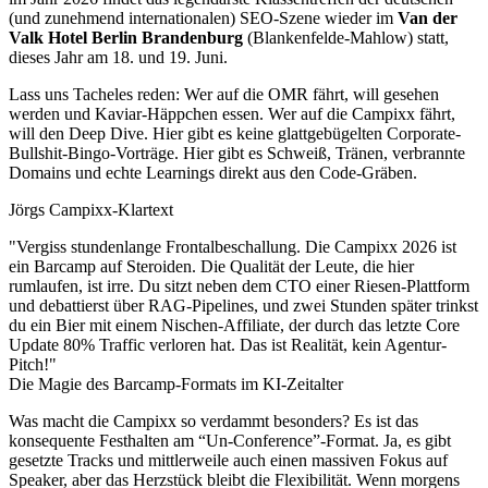
(und zunehmend internationalen) SEO-Szene wieder im
Van der
Valk Hotel Berlin Brandenburg
(Blankenfelde-Mahlow) statt,
dieses Jahr am 18. und 19. Juni.
Lass uns Tacheles reden: Wer auf die OMR fährt, will gesehen
werden und Kaviar-Häppchen essen. Wer auf die Campixx fährt,
will den Deep Dive. Hier gibt es keine glattgebügelten Corporate-
Bullshit-Bingo-Vorträge. Hier gibt es Schweiß, Tränen, verbrannte
Domains und echte Learnings direkt aus den Code-Gräben.
Jörgs Campixx-Klartext
"Vergiss stundenlange Frontalbeschallung. Die Campixx 2026 ist
ein Barcamp auf Steroiden. Die Qualität der Leute, die hier
rumlaufen, ist irre. Du sitzt neben dem CTO einer Riesen-Plattform
und debattierst über RAG-Pipelines, und zwei Stunden später trinkst
du ein Bier mit einem Nischen-Affiliate, der durch das letzte Core
Update 80% Traffic verloren hat. Das ist Realität, kein Agentur-
Pitch!"
Die Magie des Barcamp-Formats im KI-Zeitalter
Was macht die Campixx so verdammt besonders? Es ist das
konsequente Festhalten am “Un-Conference”-Format. Ja, es gibt
gesetzte Tracks und mittlerweile auch einen massiven Fokus auf
Speaker, aber das Herzstück bleibt die Flexibilität. Wenn morgens