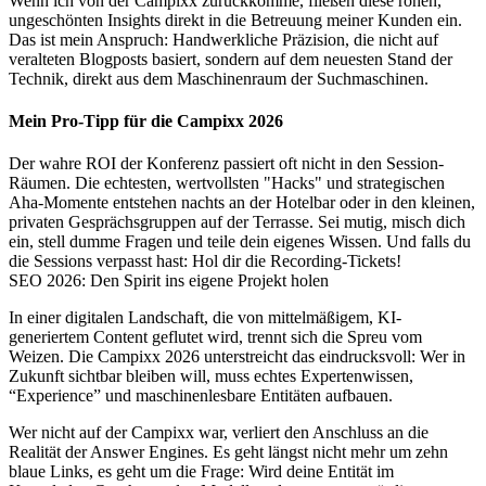
Wenn ich von der Campixx zurückkomme, fließen diese rohen,
ungeschönten Insights direkt in die Betreuung meiner Kunden ein.
Das ist mein Anspruch: Handwerkliche Präzision, die nicht auf
veralteten Blogposts basiert, sondern auf dem neuesten Stand der
Technik, direkt aus dem Maschinenraum der Suchmaschinen.
Mein Pro-Tipp für die Campixx 2026
Der wahre ROI der Konferenz passiert oft nicht in den Session-
Räumen. Die echtesten, wertvollsten "Hacks" und strategischen
Aha-Momente entstehen nachts an der Hotelbar oder in den kleinen,
privaten Gesprächsgruppen auf der Terrasse. Sei mutig, misch dich
ein, stell dumme Fragen und teile dein eigenes Wissen. Und falls du
die Sessions verpasst hast: Hol dir die Recording-Tickets!
SEO 2026: Den Spirit ins eigene Projekt holen
In einer digitalen Landschaft, die von mittelmäßigem, KI-
generiertem Content geflutet wird, trennt sich die Spreu vom
Weizen. Die Campixx 2026 unterstreicht das eindrucksvoll: Wer in
Zukunft sichtbar bleiben will, muss echtes Expertenwissen,
“Experience” und maschinenlesbare Entitäten aufbauen.
Wer nicht auf der Campixx war, verliert den Anschluss an die
Realität der Answer Engines. Es geht längst nicht mehr um zehn
blaue Links, es geht um die Frage: Wird deine Entität im