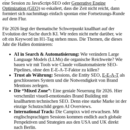
eine Session zu JavaScript-SEO oder
Generative Engine
Optimization (GEO)
so eskaliert, dass die Zeit nicht reicht, dann
formiert sich nachmittags einfach spontan eine Fortsetzungs-Runde
auf dem Flur.
Für 2026 liegt der thematische Schwerpunkt knallhart auf der
Evolution der Suche durch KI. Wir reden nicht mehr darüber, wie
oft ein Keyword im H1-Tag stehen muss. Die Themen, die dieses
Jahr die Hallen dominieren:
AI in Search & Automatisierung:
Wie verändern Large
Language Models (LLMs) die organische Reichweite? Wie
bauen wir mit Tools wie Claude vollautomatisierte SEO-
Pipelines, ohne den E-E-A-T-Faktor zu killen?
Trust als Währung:
Sessions, die Entity SEO,
E-E-A-T
als
geschlossenes System und die Notwendigkeit von Brand
Mentions zerlegen.
Die “Mixed Zone”:
Eine geniale Neuerung für 2026. Hier
verschmilzt visuell-emotionales Brand Building mit
knallhartem technischen SEO. Denn eine starke Marke ist der
einzige Schutzschild gegen AI Overviews.
International Track:
Die Campixx wird erwachsen. Mit
englischsprachigen Sessions kommen endlich auch globale
Perspektiven und Strategien aus den USA und UK direkt
nach Berlin.