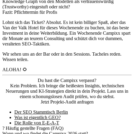
Knowledge Graph von den Modellen als vertrauenswürdig
(Trustworthy) eingestuft oder nicht?
Fazit: Pflichttermin für Profis
Lohnt sich das Ticket? Absolut. Es ist kein billiger Spaß, aber das
Van der Valk Hotel für dieses Wochenende zu buchen, ist das beste
Investment in deine Weiterbildung. Ein Wochenende Campixx spart
dir Monate an teurem Consulting und schützt dich vor dummen,
veralteten SEO-Taktiken.
Wir sehen uns an der Bar oder in den Sessions. Tacheles reden.
Wissen teilen.
ALOHA! 🌻
Du hast die Campixx verpasst?
Kein Problem. Ich bringe die heißesten Insights, technischen
Neuerungen und KI-Strategien direkt in dein Projekt. Lass uns in
einem schonungslosen Audit prüfen, wo du stehst.
Jetzt Projekt-Audit anfragen
Der SEO Stammtisch Berlin
Was ist eigentlich GEO?
Die Rolle von E-E-A-T
?
Häufig gestellte Fragen (FAQ)
Wann und wo findet die Campixx 2026 statt?