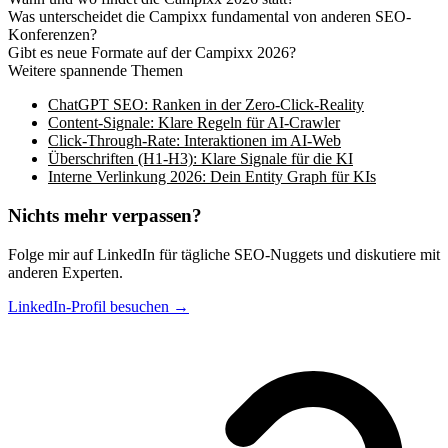
Was unterscheidet die Campixx fundamental von anderen SEO-
Konferenzen?
Gibt es neue Formate auf der Campixx 2026?
Weitere spannende Themen
ChatGPT SEO: Ranken in der Zero-Click-Reality
Content-Signale: Klare Regeln für AI-Crawler
Click-Through-Rate: Interaktionen im AI-Web
Überschriften (H1-H3): Klare Signale für die KI
Interne Verlinkung 2026: Dein Entity Graph für KIs
Nichts mehr verpassen?
Folge mir auf LinkedIn für tägliche SEO-Nuggets und diskutiere mit
anderen Experten.
LinkedIn-Profil besuchen →