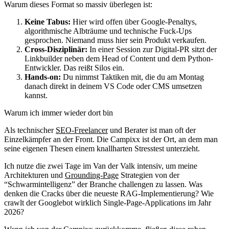
Warum dieses Format so massiv überlegen ist:
Keine Tabus:
Hier wird offen über Google-Penaltys,
algorithmische Albträume und technische Fuck-Ups
gesprochen. Niemand muss hier sein Produkt verkaufen.
Cross-Disziplinär:
In einer Session zur Digital-PR sitzt der
Linkbuilder neben dem Head of Content und dem Python-
Entwickler. Das reißt Silos ein.
Hands-on:
Du nimmst Taktiken mit, die du am Montag
danach direkt in deinem VS Code oder CMS umsetzen
kannst.
Warum ich immer wieder dort bin
Als technischer
SEO-Freelancer
und Berater ist man oft der
Einzelkämpfer an der Front. Die Campixx ist der Ort, an dem man
seine eigenen Thesen einem knallharten Stresstest unterzieht.
Ich nutze die zwei Tage im Van der Valk intensiv, um meine
Architekturen und
Grounding-Page
Strategien von der
“Schwarmintelligenz” der Branche challengen zu lassen. Was
denken die Cracks über die neueste RAG-Implementierung? Wie
crawlt der Googlebot wirklich Single-Page-Applications im Jahr
2026?