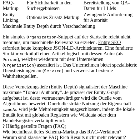
FAQ-
Für Sichtbarkeit in den
Bereitstellung von QA-
Markup
Suchergebnissen
Daten für LLMs
Entity
Zwingende Anforderung
Optionales Zusatz-Markup
Linking
für Autorität
Maximale Entity Depth durch Verschachtelung
Ein simples
-Snippet auf der Startseite reicht nicht
Organization
mehr aus, um maschinelle Relevanz zu erzielen.
Entity SEO
erfordert heute komplexe JSON-LD-Architekturen. Eine fundierte
Struktur verknüpft einen Artikel logisch mit dessen Autor (als
), welcher wiederum mit dem Unternehmen
Person
(
) assoziiert ist. Das Unternehmen bietet spezialisierte
Organization
Dienstleistungen an (
) und verweist auf externe
Service
Wahrheitsquellen.
Diese Vernetzungstiefe (Entity Depth) signalisiert der Maschine
maximale “Topical Authority”. Je präziser der Entity-Graph
aufgebaut ist, desto vertrauenswürdiger wird die Quelle vom
Algorithmus bewertet. Durch die strikte Nutzung der Eigenschaft
wird jede Mehrdeutigkeit ausgeschlossen, indem die lokale
sameAs
Entität fest mit globalen Registern wie Wikidata oder dem
Handelsregister verknüpft wird.
?
Häufig gestellte Fragen (FAQ)
Wie beeinflusst tiefes Schema-Markup das RAG-Verfahren?
Warum sind klassische FAQ Rich Results nicht mehr relevant?