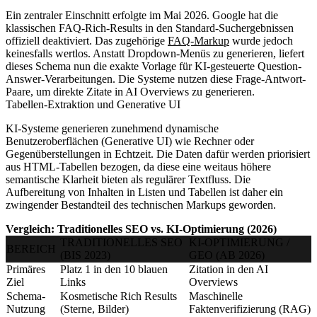
Ein zentraler Einschnitt erfolgte im Mai 2026. Google hat die
klassischen FAQ-Rich-Results in den Standard-Suchergebnissen
offiziell deaktiviert. Das zugehörige
FAQ-Markup
wurde jedoch
keinesfalls wertlos. Anstatt Dropdown-Menüs zu generieren, liefert
dieses Schema nun die exakte Vorlage für KI-gesteuerte Question-
Answer-Verarbeitungen. Die Systeme nutzen diese Frage-Antwort-
Paare, um direkte Zitate in AI Overviews zu generieren.
Tabellen-Extraktion und Generative UI
KI-Systeme generieren zunehmend dynamische
Benutzeroberflächen (Generative UI) wie Rechner oder
Gegenüberstellungen in Echtzeit. Die Daten dafür werden priorisiert
aus HTML-Tabellen bezogen, da diese eine weitaus höhere
semantische Klarheit bieten als regulärer Textfluss. Die
Aufbereitung von Inhalten in Listen und Tabellen ist daher ein
zwingender Bestandteil des technischen Markups geworden.
Vergleich: Traditionelles SEO vs. KI-Optimierung (2026)
TRADITIONELLES SEO
KI-OPTIMIERUNG /
BEREICH
(BIS 2023)
GEO (AB 2026)
Primäres
Platz 1 in den 10 blauen
Zitation in den AI
Ziel
Links
Overviews
Schema-
Kosmetische Rich Results
Maschinelle
Nutzung
(Sterne, Bilder)
Faktenverifizierung (RAG)