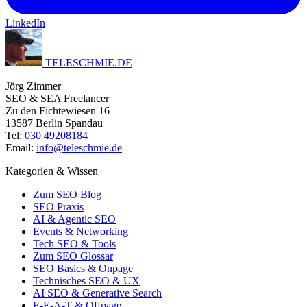
LinkedIn
TELESCHMIE
.
DE
Jörg Zimmer
SEO & SEA Freelancer
Zu den Fichtewiesen 16
13587 Berlin Spandau
Tel:
030 49208184
Email:
info@teleschmie.de
Kategorien & Wissen
Zum SEO Blog
SEO Praxis
AI & Agentic SEO
Events & Networking
Tech SEO & Tools
Zum SEO Glossar
SEO Basics & Onpage
Technisches SEO & UX
AI SEO & Generative Search
E-E-A-T & Offpage