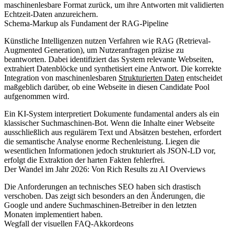
maschinenlesbare Format zurück, um ihre Antworten mit validierten
Echtzeit-Daten anzureichern.
Schema-Markup als Fundament der RAG-Pipeline
Künstliche Intelligenzen nutzen Verfahren wie RAG (Retrieval-
Augmented Generation), um Nutzeranfragen präzise zu
beantworten. Dabei identifiziert das System relevante Webseiten,
extrahiert Datenblöcke und synthetisiert eine Antwort. Die korrekte
Integration von maschinenlesbaren
Strukturierten Daten
entscheidet
maßgeblich darüber, ob eine Webseite in diesen Candidate Pool
aufgenommen wird.
Ein KI-System interpretiert Dokumente fundamental anders als ein
klassischer Suchmaschinen-Bot. Wenn die Inhalte einer Webseite
ausschließlich aus regulärem Text und Absätzen bestehen, erfordert
die semantische Analyse enorme Rechenleistung. Liegen die
wesentlichen Informationen jedoch strukturiert als JSON-LD vor,
erfolgt die Extraktion der harten Fakten fehlerfrei.
Der Wandel im Jahr 2026: Von Rich Results zu AI Overviews
Die Anforderungen an technisches SEO haben sich drastisch
verschoben. Das zeigt sich besonders an den Änderungen, die
Google und andere Suchmaschinen-Betreiber in den letzten
Monaten implementiert haben.
Wegfall der visuellen FAQ-Akkordeons