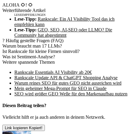
ALOHA 🌻! 🌻
Weiterführende Artikel
Lese-Tipp:
Rankscale: Ein AI Visibility Tool das ich
empfehlen kann
Lese-Tipp:
GEO, SEO, AI-SEO oder LLMO? Die
Community hat abgestimmt
?
Häufig gestellte Fragen (FAQ)
Warum braucht man 17 LLMs?
Ist Rankscale für kleine Firmen sinnvoll?
Was ist Sentiment-Analyse?
Weitere spannende Themen
Rankscale Essentials AI Visibility ab 20€
Rankscale Update API & ChatGPT Shopping Analyse
Warum reines SEO für gutes GEO nicht ausreichen wird
Mein geheimer Mega-Prompt für SEO in Claude
SEO wird größer GEO Welle für den Markenaufbau nutzen
Diesen Beitrag teilen?
Vielleicht hilft er ja auch anderen in deinem Netzwerk.
Link kopieren
Kopiert!