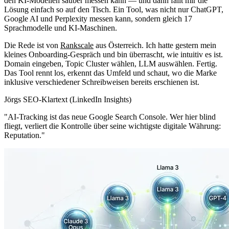
den KI-Modellen sauber messen kann — und dann fällt mir die
Lösung einfach so auf den Tisch. Ein Tool, was nicht nur ChatGPT,
Google AI und Perplexity messen kann, sondern gleich 17
Sprachmodelle und KI-Maschinen.
Die Rede ist von
Rankscale
aus Österreich. Ich hatte gestern mein
kleines Onboarding-Gespräch und bin überrascht, wie intuitiv es ist.
Domain eingeben, Topic Cluster wählen, LLM auswählen. Fertig.
Das Tool rennt los, erkennt das Umfeld und schaut, wo die Marke
inklusive verschiedener Schreibweisen bereits erschienen ist.
Jörgs SEO-Klartext (LinkedIn Insights)
"AI-Tracking ist das neue Google Search Console. Wer hier blind
fliegt, verliert die Kontrolle über seine wichtigste digitale Währung:
Reputation."